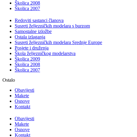
Školica 2008
Školica 2007
Redoviti sastanci članova
Susreti željezničkih modelara s burzom
Samostalne izložbe
Ostala izlaganja
Susreti željezničkih modelara Srednje Europe
Posjete i druženja
Škola željezničkog modelarstva
Školica 2009
Školica 2008
Školica 2007
Ostalo
Obavijesti
Makete
Osnove
Kontakt
Obavijesti
Makete
Osnove
Kontakt