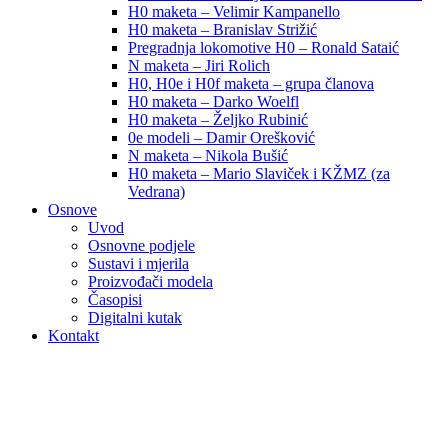
H0 maketa – Velimir Kampanello
H0 maketa – Branislav Strižić
Pregradnja lokomotive H0 – Ronald Sataić
N maketa – Jiri Rolich
H0, H0e i H0f maketa – grupa članova
H0 maketa – Darko Woelfl
H0 maketa – Željko Rubinić
0e modeli – Damir Orešković
N maketa – Nikola Bušić
H0 maketa – Mario Slaviček i KŽMZ (za
Vedrana)
Osnove
Uvod
Osnovne podjele
Sustavi i mjerila
Proizvođači modela
Časopisi
Digitalni kutak
Kontakt