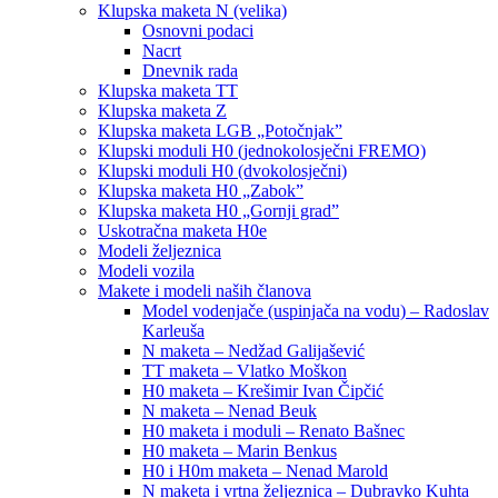
Klupska maketa N (velika)
Osnovni podaci
Nacrt
Dnevnik rada
Klupska maketa TT
Klupska maketa Z
Klupska maketa LGB „Potočnjak”
Klupski moduli H0 (jednokolosječni FREMO)
Klupski moduli H0 (dvokolosječni)
Klupska maketa H0 „Zabok”
Klupska maketa H0 „Gornji grad”
Uskotračna maketa H0e
Modeli željeznica
Modeli vozila
Makete i modeli naših članova
Model vodenjače (uspinjača na vodu) – Radoslav
Karleuša
N maketa – Nedžad Galijašević
TT maketa – Vlatko Moškon
H0 maketa – Krešimir Ivan Čipčić
N maketa – Nenad Beuk
H0 maketa i moduli – Renato Bašnec
H0 maketa – Marin Benkus
H0 i H0m maketa – Nenad Marold
N maketa i vrtna željeznica – Dubravko Kuhta