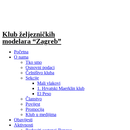
Skip
to
content
Klub željezničkih
modelara “Zagreb”
Početna
O nama
Tko smo
Osnovni podaci
Čelništvo kluba
Sekcije
Mali vlakovi
1. Hrvatski Maerklin klub
El Peso
Članstvo
Povijest
Promocija
Klub u medijima
Obavijesti
Aktivnosti