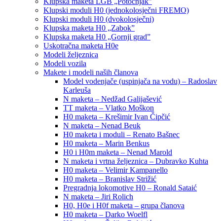
Klupska maketa LGB „Potočnjak”
Klupski moduli H0 (jednokolosječni FREMO)
Klupski moduli H0 (dvokolosječni)
Klupska maketa H0 „Zabok”
Klupska maketa H0 „Gornji grad”
Uskotračna maketa H0e
Modeli željeznica
Modeli vozila
Makete i modeli naših članova
Model vodenjače (uspinjača na vodu) – Radoslav
Karleuša
N maketa – Nedžad Galijašević
TT maketa – Vlatko Moškon
H0 maketa – Krešimir Ivan Čipčić
N maketa – Nenad Beuk
H0 maketa i moduli – Renato Bašnec
H0 maketa – Marin Benkus
H0 i H0m maketa – Nenad Marold
N maketa i vrtna željeznica – Dubravko Kuhta
H0 maketa – Velimir Kampanello
H0 maketa – Branislav Strižić
Pregradnja lokomotive H0 – Ronald Sataić
N maketa – Jiri Rolich
H0, H0e i H0f maketa – grupa članova
H0 maketa – Darko Woelfl