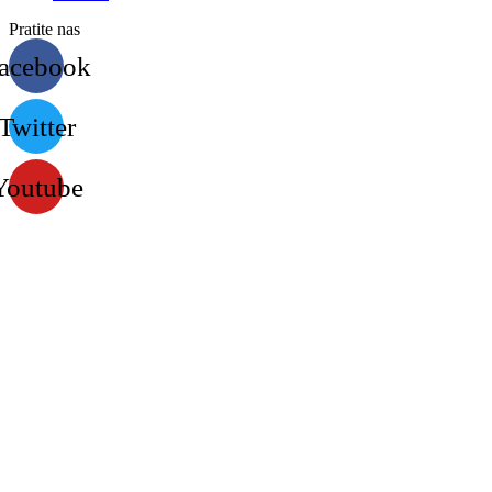
Pratite nas
acebook
Twitter
Youtube