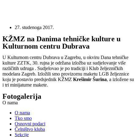
27. studenoga 2017.
KŽMZ na Danima tehničke kulture u
Kulturnom centru Dubrava
U Kulturnom centru Dubrava u Zagrebu, u okviru Dana tehničke
kulture ZZTK, 30. rujna je održana izložba uz sudjelovanje više
različitih udruga . Sudjelovao je po tradiciji i Klub željezničkih
modelara Zagreb. Izložili smo provizornu maketu LGB željeznice
koju je postavio predsjednik KŽMZ
Krešimir Šurina
, a izložene su
i tri minijaturne makete.
Fotogalerija
O nama
O nama
Tko smo
Osnovni podaci
Čelništvo kluba
Sekcije