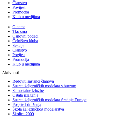
Članstvo
Povijest
Promocija
Klub u medijima
O nama
Tko smo
Osnovni podaci
Čelništvo kluba
Sekcije
Članstvo
Povijest
Promocija
Klub u medijima
Aktivnosti
Redoviti sastanci članova
Susreti željezničkih modelara s burzom
Samostalne izložbe
Ostala izlaganja
Susreti željezničkih modelara Srednje Europe
Posjete i druženja
Škola željezničkog modelarstva
Školica 2009