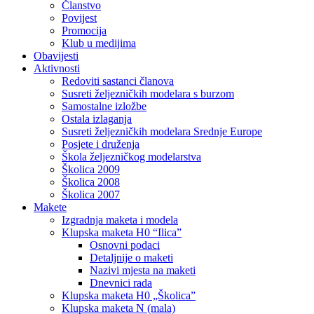
Članstvo
Povijest
Promocija
Klub u medijima
Obavijesti
Aktivnosti
Redoviti sastanci članova
Susreti željezničkih modelara s burzom
Samostalne izložbe
Ostala izlaganja
Susreti željezničkih modelara Srednje Europe
Posjete i druženja
Škola željezničkog modelarstva
Školica 2009
Školica 2008
Školica 2007
Makete
Izgradnja maketa i modela
Klupska maketa H0 “Ilica”
Osnovni podaci
Detaljnije o maketi
Nazivi mjesta na maketi
Dnevnici rada
Klupska maketa H0 „Školica”
Klupska maketa N (mala)