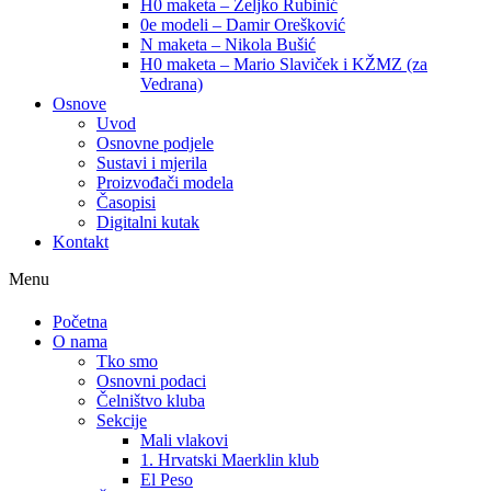
H0 maketa – Željko Rubinić
0e modeli – Damir Orešković
N maketa – Nikola Bušić
H0 maketa – Mario Slaviček i KŽMZ (za
Vedrana)
Osnove
Uvod
Osnovne podjele
Sustavi i mjerila
Proizvođači modela
Časopisi
Digitalni kutak
Kontakt
Menu
Početna
O nama
Tko smo
Osnovni podaci
Čelništvo kluba
Sekcije
Mali vlakovi
1. Hrvatski Maerklin klub
El Peso