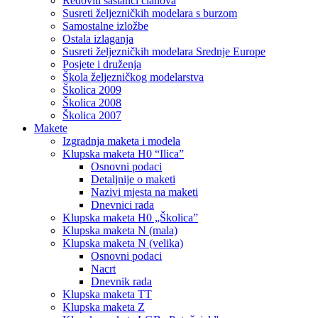
Redoviti sastanci članova
Susreti željezničkih modelara s burzom
Samostalne izložbe
Ostala izlaganja
Susreti željezničkih modelara Srednje Europe
Posjete i druženja
Škola željezničkog modelarstva
Školica 2009
Školica 2008
Školica 2007
Makete
Izgradnja maketa i modela
Klupska maketa H0 “Ilica”
Osnovni podaci
Detaljnije o maketi
Nazivi mjesta na maketi
Dnevnici rada
Klupska maketa H0 „Školica”
Klupska maketa N (mala)
Klupska maketa N (velika)
Osnovni podaci
Nacrt
Dnevnik rada
Klupska maketa TT
Klupska maketa Z