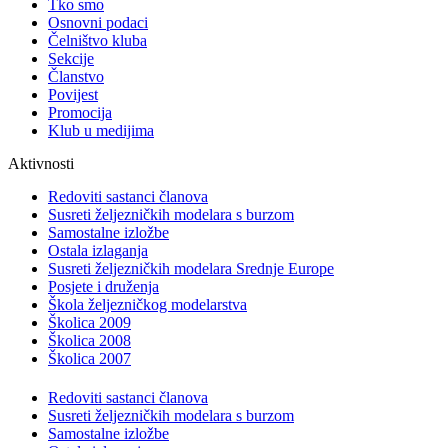
Tko smo
Osnovni podaci
Čelništvo kluba
Sekcije
Članstvo
Povijest
Promocija
Klub u medijima
Aktivnosti
Redoviti sastanci članova
Susreti željezničkih modelara s burzom
Samostalne izložbe
Ostala izlaganja
Susreti željezničkih modelara Srednje Europe
Posjete i druženja
Škola željezničkog modelarstva
Školica 2009
Školica 2008
Školica 2007
Redoviti sastanci članova
Susreti željezničkih modelara s burzom
Samostalne izložbe