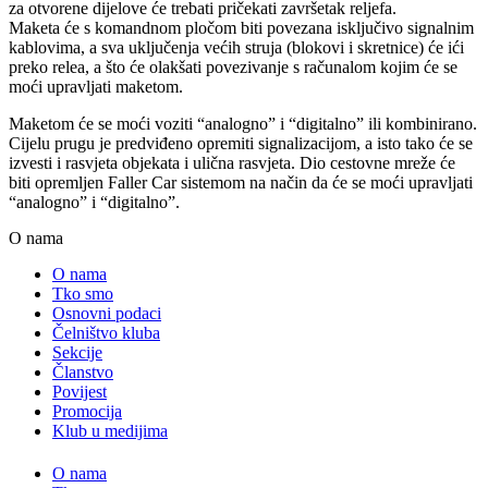
za otvorene dijelove će trebati pričekati završetak reljefa.
Maketa će s komandnom pločom biti povezana isključivo signalnim
kablovima, a sva uključenja većih struja (blokovi i skretnice) će ići
preko relea, a što će olakšati povezivanje s računalom kojim će se
moći upravljati maketom.
Maketom će se moći voziti “analogno” i “digitalno” ili kombinirano.
Cijelu prugu je predviđeno opremiti signalizacijom, a isto tako će se
izvesti i rasvjeta objekata i ulična rasvjeta. Dio cestovne mreže će
biti opremljen Faller Car sistemom na način da će se moći upravljati
“analogno” i “digitalno”.
O nama
O nama
Tko smo
Osnovni podaci
Čelništvo kluba
Sekcije
Članstvo
Povijest
Promocija
Klub u medijima
O nama