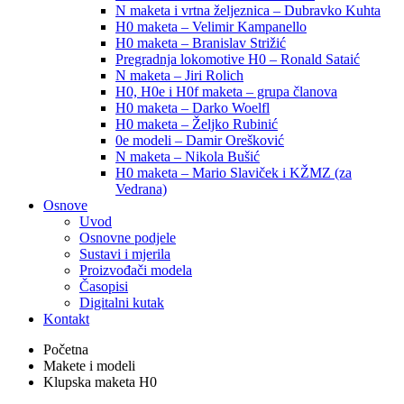
N maketa i vrtna željeznica – Dubravko Kuhta
H0 maketa – Velimir Kampanello
H0 maketa – Branislav Strižić
Pregradnja lokomotive H0 – Ronald Sataić
N maketa – Jiri Rolich
H0, H0e i H0f maketa – grupa članova
H0 maketa – Darko Woelfl
H0 maketa – Željko Rubinić
0e modeli – Damir Orešković
N maketa – Nikola Bušić
H0 maketa – Mario Slaviček i KŽMZ (za
Vedrana)
Osnove
Uvod
Osnovne podjele
Sustavi i mjerila
Proizvođači modela
Časopisi
Digitalni kutak
Kontakt
Početna
Makete i modeli
Klupska maketa H0