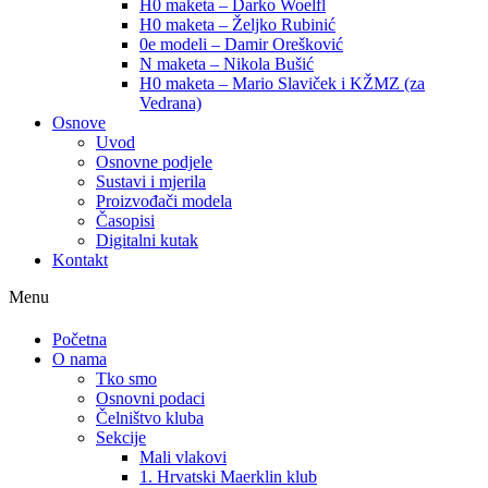
H0 maketa – Darko Woelfl
H0 maketa – Željko Rubinić
0e modeli – Damir Orešković
N maketa – Nikola Bušić
H0 maketa – Mario Slaviček i KŽMZ (za
Vedrana)
Osnove
Uvod
Osnovne podjele
Sustavi i mjerila
Proizvođači modela
Časopisi
Digitalni kutak
Kontakt
Menu
Početna
O nama
Tko smo
Osnovni podaci
Čelništvo kluba
Sekcije
Mali vlakovi
1. Hrvatski Maerklin klub