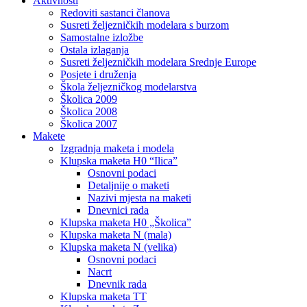
Aktivnosti
Redoviti sastanci članova
Susreti željezničkih modelara s burzom
Samostalne izložbe
Ostala izlaganja
Susreti željezničkih modelara Srednje Europe
Posjete i druženja
Škola željezničkog modelarstva
Školica 2009
Školica 2008
Školica 2007
Makete
Izgradnja maketa i modela
Klupska maketa H0 “Ilica”
Osnovni podaci
Detaljnije o maketi
Nazivi mjesta na maketi
Dnevnici rada
Klupska maketa H0 „Školica”
Klupska maketa N (mala)
Klupska maketa N (velika)
Osnovni podaci
Nacrt
Dnevnik rada
Klupska maketa TT