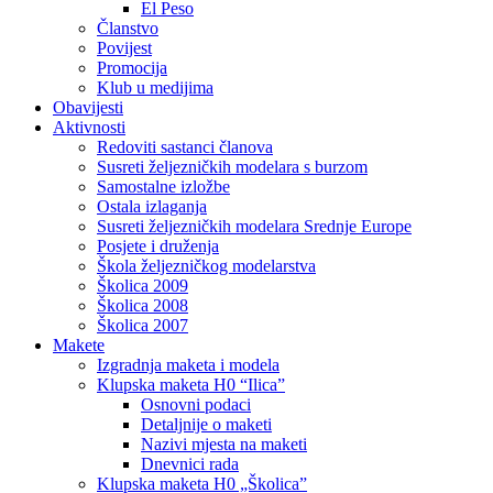
El Peso
Članstvo
Povijest
Promocija
Klub u medijima
Obavijesti
Aktivnosti
Redoviti sastanci članova
Susreti željezničkih modelara s burzom
Samostalne izložbe
Ostala izlaganja
Susreti željezničkih modelara Srednje Europe
Posjete i druženja
Škola željezničkog modelarstva
Školica 2009
Školica 2008
Školica 2007
Makete
Izgradnja maketa i modela
Klupska maketa H0 “Ilica”
Osnovni podaci
Detaljnije o maketi
Nazivi mjesta na maketi
Dnevnici rada
Klupska maketa H0 „Školica”