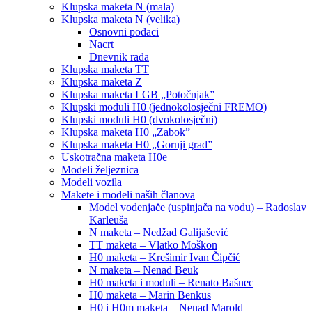
Klupska maketa N (mala)
Klupska maketa N (velika)
Osnovni podaci
Nacrt
Dnevnik rada
Klupska maketa TT
Klupska maketa Z
Klupska maketa LGB „Potočnjak”
Klupski moduli H0 (jednokolosječni FREMO)
Klupski moduli H0 (dvokolosječni)
Klupska maketa H0 „Zabok”
Klupska maketa H0 „Gornji grad”
Uskotračna maketa H0e
Modeli željeznica
Modeli vozila
Makete i modeli naših članova
Model vodenjače (uspinjača na vodu) – Radoslav
Karleuša
N maketa – Nedžad Galijašević
TT maketa – Vlatko Moškon
H0 maketa – Krešimir Ivan Čipčić
N maketa – Nenad Beuk
H0 maketa i moduli – Renato Bašnec
H0 maketa – Marin Benkus
H0 i H0m maketa – Nenad Marold