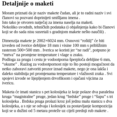
Detaljnije o maketi
Moram priznati da je naziv makete čudan, ali je to radni naziv i svi
članovi su pozvani doprinijeti smišljanu imena .
Isto tako je otvoren natječaj za imena naselja na maketi.
Nekoliko uvodnih, tehničkih podataka (i objašnjenja kako bi članovi
koji se do sada nisu susretali s gradnjom makete nešto naučili) .
Dimenzija makete je 2002×6024 mm. Osnovni “roštilj” će biti
izveden od iverice debljine 18 mm i visine 100 mm s približnim
rasterom 500×500 mm . Iverica se koristi jer “ne radi”, potpuno je
“mrtva” na promjene temperature i vlage u zraku.
Podloga za prugu i cestu je vodootporna šperploča debljine 6 mm,
“okume” . Razlog za vodootpornost nije to što postoji mogućnost da
netko zaboravi zatvoriti prozor iznad makete, nego je ona lakša i
daleko stabilnija pri promjenama temperature i vlažnosti zraka . Svi
spojevi izvode se lijepljenjem drvofiksom i ojačani vijcima za
ivericu.
Maketa će imati stanicu s pet kolosijeka iz koje polaze dva paralelna
kruga “magistralne” pruge, jedan krug “brdske” pruge i “šupu” s tri
kolosijeka . Brdska pruga prolazi kroz još jednu malu stanicu s dva
kolosijeka, a s nje se odvaja i kolosijek za postavljanje kompozicija
koji se u dužini od 5 metara proteže uz cijeli prednji rub makete .