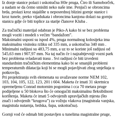
Iz donje stanice polazi i uskotračna H0e pruga, Ćiro ili Samoborček,
a nadam se da ćemo smisliti neko naše ime. Penjući se obroncima
brda, prolazi kroz stajalište u neposrednoj blizini gornje stanice i
kroz tunele, preko vijadukata i obroncima kanjona dolazi na gornju
stanicu gdje će biti toplice za starije članove Kluba .
Za tračnički materijal odabran je Piko-A kako bi se bez problema
mogli voziti i modeli s većim “bandažom”.
Maksimalni usponi su ispod 4%, pruga normalnog kolosijeka ima
maksimalnu visinsku rzliku od 335 mm, a uskotračna 340 mm .
Minimalni radijusi su 483,75 mm, a uz to se koriste još radijusi od
545,63 mm i 907,97 mm. Na taj način će i najzahtjevniji vozni park
bez problema svladavati trasu . Svi radijusi će biti izvedeni
standardnim tračničkim elementima kako bi se smanjili problemi
temperaturnih dilatacija koji bi se mogli pojavljivati zbog smještaja u
potkrovlju.
Pri projektiranju svih elemenata su uvažavane norme NEM 102,
103, 104, 105, 122, 123, 201 i 604. Maketa će imati 31 skretnicu
opremeljenu Conrad motornim pogonima i cca 70 metara pruge
podijeljene u 50 blokova što će omogućiti maksimalnu fleksibilnost
korištenja. Maketa će imati 5 odvojenih upravljačkih mjesta (što
znači i odvojenih “krugova”) za vožnju vlakova (magistrala vanjska,
magistrala nutarnja, brdska, šupa, uskotračna).
Gornji vod će odmah biti postavljen u tunelima magistralne pruge,