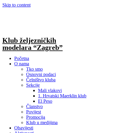
Skip to content
Klub željezničkih
modelara “Zagreb”
Početna
O nama
Tko smo
Osnovni podaci
Čelništvo kluba
Sekcije
Mali vlakovi
1. Hrvatski Maerklin klub
El Peso
Članstvo
Povijest
Promocija
Klub u medijima
Obavijesti