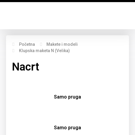
Početna
Makete i modeli
Klupska maketa N (Velika)
Nacrt
Samo pruga
Samo pruga