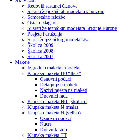
Aktivnosti
Redoviti sastanci članova
Susreti željezničkih modelara s burzom
Samostalne izložbe
Ostala izlaganja
Susreti željezničkih modelara Srednje Europe
Posjete i druženja
Škola željezničkog modelarstva
Školica 2009
Školica 2008
Školica 2007
Makete
Izgradnja maketa i modela
Klupska maketa H0 “Ilica”
Osnovni podaci
Detaljnije o maketi
Nazivi mjesta na maketi
Dnevnici rada
Klupska maketa H0 „Školica”
Klupska maketa N (mala)
Klupska maketa N (velika)
Osnovni podaci
Nacrt
Dnevnik rada
Klupska maketa TT