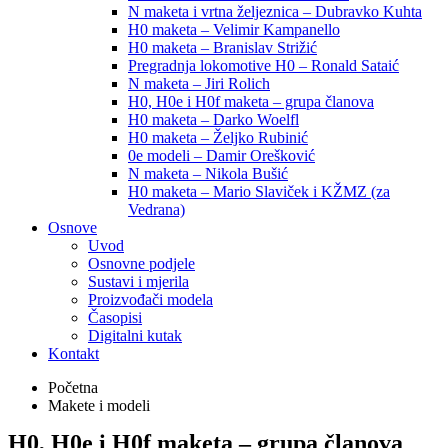
N maketa i vrtna željeznica – Dubravko Kuhta
H0 maketa – Velimir Kampanello
H0 maketa – Branislav Strižić
Pregradnja lokomotive H0 – Ronald Sataić
N maketa – Jiri Rolich
H0, H0e i H0f maketa – grupa članova
H0 maketa – Darko Woelfl
H0 maketa – Željko Rubinić
0e modeli – Damir Orešković
N maketa – Nikola Bušić
H0 maketa – Mario Slaviček i KŽMZ (za
Vedrana)
Osnove
Uvod
Osnovne podjele
Sustavi i mjerila
Proizvođači modela
Časopisi
Digitalni kutak
Kontakt
Početna
Makete i modeli
H0, H0e i H0f maketa – grupa članova