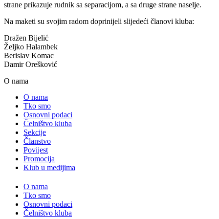
strane prikazuje rudnik sa separacijom, a sa druge strane naselje.
Na maketi su svojim radom doprinijeli slijedeći članovi kluba:
Dražen Bijelić
Željko Halambek
Berislav Komac
Damir Orešković
O nama
O nama
Tko smo
Osnovni podaci
Čelništvo kluba
Sekcije
Članstvo
Povijest
Promocija
Klub u medijima
O nama
Tko smo
Osnovni podaci
Čelništvo kluba