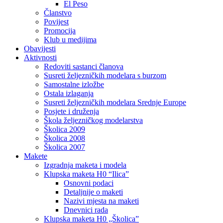
El Peso
Članstvo
Povijest
Promocija
Klub u medijima
Obavijesti
Aktivnosti
Redoviti sastanci članova
Susreti željezničkih modelara s burzom
Samostalne izložbe
Ostala izlaganja
Susreti željezničkih modelara Srednje Europe
Posjete i druženja
Škola željezničkog modelarstva
Školica 2009
Školica 2008
Školica 2007
Makete
Izgradnja maketa i modela
Klupska maketa H0 “Ilica”
Osnovni podaci
Detaljnije o maketi
Nazivi mjesta na maketi
Dnevnici rada
Klupska maketa H0 „Školica”