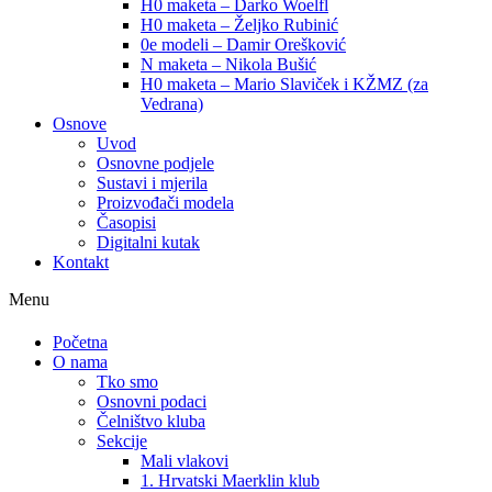
H0 maketa – Darko Woelfl
H0 maketa – Željko Rubinić
0e modeli – Damir Orešković
N maketa – Nikola Bušić
H0 maketa – Mario Slaviček i KŽMZ (za
Vedrana)
Osnove
Uvod
Osnovne podjele
Sustavi i mjerila
Proizvođači modela
Časopisi
Digitalni kutak
Kontakt
Menu
Početna
O nama
Tko smo
Osnovni podaci
Čelništvo kluba
Sekcije
Mali vlakovi
1. Hrvatski Maerklin klub