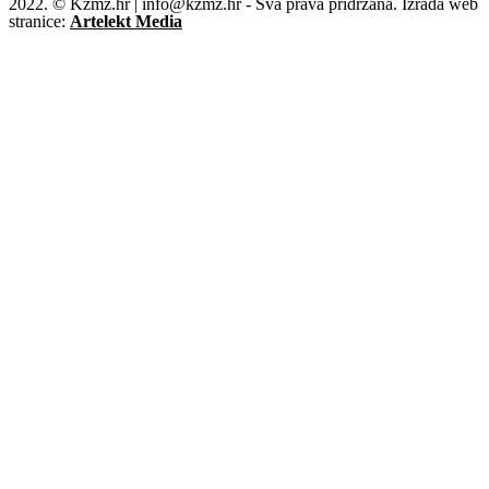
2022. © Kzmz.hr | info@kzmz.hr - Sva prava pridržana. Izrada web
stranice:
Artelekt Media