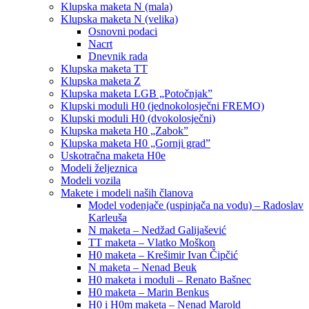
Klupska maketa N (mala)
Klupska maketa N (velika)
Osnovni podaci
Nacrt
Dnevnik rada
Klupska maketa TT
Klupska maketa Z
Klupska maketa LGB „Potočnjak”
Klupski moduli H0 (jednokolosječni FREMO)
Klupski moduli H0 (dvokolosječni)
Klupska maketa H0 „Zabok”
Klupska maketa H0 „Gornji grad”
Uskotračna maketa H0e
Modeli željeznica
Modeli vozila
Makete i modeli naših članova
Model vodenjače (uspinjača na vodu) – Radoslav
Karleuša
N maketa – Nedžad Galijašević
TT maketa – Vlatko Moškon
H0 maketa – Krešimir Ivan Čipčić
N maketa – Nenad Beuk
H0 maketa i moduli – Renato Bašnec
H0 maketa – Marin Benkus
H0 i H0m maketa – Nenad Marold