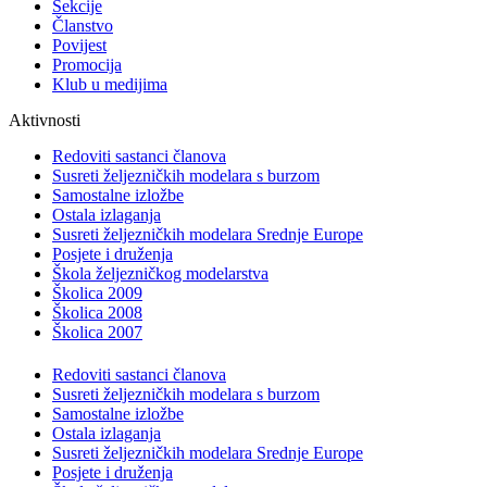
Sekcije
Članstvo
Povijest
Promocija
Klub u medijima
Aktivnosti
Redoviti sastanci članova
Susreti željezničkih modelara s burzom
Samostalne izložbe
Ostala izlaganja
Susreti željezničkih modelara Srednje Europe
Posjete i druženja
Škola željezničkog modelarstva
Školica 2009
Školica 2008
Školica 2007
Redoviti sastanci članova
Susreti željezničkih modelara s burzom
Samostalne izložbe
Ostala izlaganja
Susreti željezničkih modelara Srednje Europe
Posjete i druženja