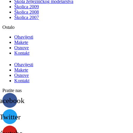
Škola željezničkog modelarstva
Školica 2009
Školica 2008
Školica 2007
Ostalo
Obavijesti
Makete
Osnove
Kontakt
Obavijesti
Makete
Osnove
Kontakt
Pratite nas
acebook
Twitter