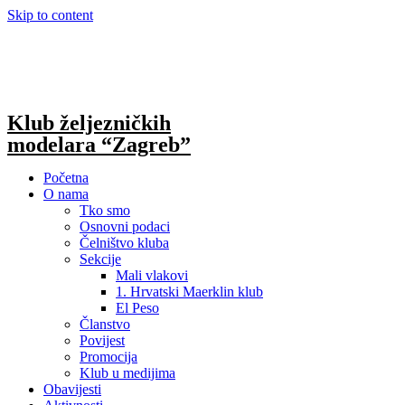
Skip to content
Klub željezničkih
modelara “Zagreb”
Početna
O nama
Tko smo
Osnovni podaci
Čelništvo kluba
Sekcije
Mali vlakovi
1. Hrvatski Maerklin klub
El Peso
Članstvo
Povijest
Promocija
Klub u medijima
Obavijesti