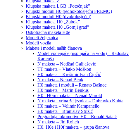
Klupska maketa Z
Klupska maketa LGB „Potočnjak”
Klupski moduli H0 (jednokolosječni FREMO)
Klupski moduli H0 (dvokolosječni)
Klupska maketa H0 „Zabok”
Klupska maketa H0 „Gornji grad”
Uskotračna maketa H0e
Modeli željeznica
Modeli vozila
Makete i modeli naših članova
Model vodenjače (uspinjača na vodu) – Radoslav
Karleuša
N maketa – Nedžad Galijašević
TT maketa – Vlatko Moškon
H0 maketa – Krešimir Ivan Čipčić
N maketa – Nenad Beuk
H0 maketa i moduli – Renato Bašnec
H0 maketa – Marin Benkus
H0 i H0m maketa – Nenad Marold
N maketa i vrtna željeznica – Dubravko Kuhta
H0 maketa – Velimir Kampanello
H0 maketa – Branislav Strižić
Pregradnja lokomotive H0 – Ronald Sataić
N maketa – Jiri Rolich
H0, H0e i H0f maketa – grupa članova