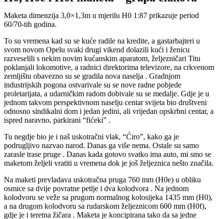
Maketa dimenzija 3,0×1,3m u mjerilu H0 1:87 prikazuje period
60/70-tih godina.
To su vremena kad su se kuće radile na kredite, a gastarbajteri u
svom novom Opelu svaki drugi vikend dolazili kući i ženicu
razveselili s nekim novim kućanskim aparatom, željezničari Titu
poklanjali lokomotive, a radnici direktorima televizore, na crkvenom
zemljištu obavezno su se gradila nova naselja . Gradnjom
industrijskih pogona ostvarivale su se nove radne pobjede
proletarijata, a udarničkim radom dobivale su se medalje. Gdje je u
jednom takvom perspektivnom naselju centar svijeta bio društveni
odnosno sindikalni dom i jedan jedini, ali vrijedan opskrbni centar, a
ispred naravno, parkirani “fićeki” .
Tu negdje bio je i naš uskotračni vlak, “Ćiro”, kako ga je
podrugljivo nazvao narod. Danas ga više nema. Ostale su samo
zarasle trase pruge . Danas kada gotovo svatko ima auto, mi smo se
maketom željeli vratiti u vremena dok je još željeznica nešto značila.
Na maketi prevladava uskotračna pruga 760 mm (H0e) u obliku
osmice sa dvije povratne petlje i dva kolodvora . Na jednom
kolodvoru se veže sa prugom normalnog kolosijeka 1435 mm (H0),
a na drugom kolodvoru sa rudarskom željeznicom 600 mm (H0f),
gdje je i teretna žičara . Maketa je koncipirana tako da sa jedne