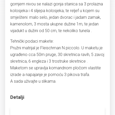
gornjem nivou se nalazi gonja stanica sa 3 prolazna
kolosjeka i 4 slijepa kolosjeka, te reljef u kojem su
smješteni: malo selo, jedan dvorac i jadam zamak,
kamenolom, 3 mosta ukupne dužine 1m, te jedan
vijadukt u dužini od 50 cm, te nekoliko tunela .
Tehnički podaci makete:
Pružni matrijal je Fleischman N piccolo. U maketu je
ugrađeno cca 50m pruge, 30 skretnica ravih, 5 zavoj
skretnica, 6 engleza i 3 trostruke skretnice .
Maketom se upravlja komandnom pločom vlastite
izrade a napajanje je pomoću 3 pikova trafa.
A sada uživajte u slikama.
Detalji