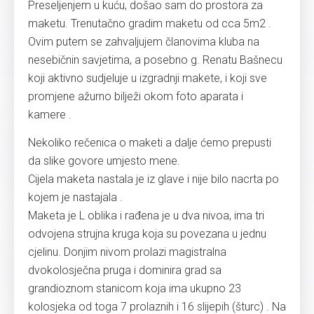
Preseljenjem u kuću, došao sam do prostora za
maketu. Trenutačno gradim maketu od cca 5m2 .
Ovim putem se zahvaljujem članovima kluba na
nesebičnin savjetima, a posebno g. Renatu Bašnecu
koji aktivno sudjeluje u izgradnji makete, i koji sve
promjene ažurno bilježi okom foto aparata i
kamere .
Nekoliko rečenica o maketi a dalje ćemo prepusti
da slike govore umjesto mene.
Cijela maketa nastala je iz glave i nije bilo nacrta po
kojem je nastajala .
Maketa je L oblika i rađena je u dva nivoa, ima tri
odvojena strujna kruga koja su povezana u jednu
cjelinu. Donjim nivom prolazi magistralna
dvokolosječna pruga i dominira grad sa
grandioznom stanicom koja ima ukupno 23
kolosjeka od toga 7 prolaznih i 16 slijepih (šturc) . Na