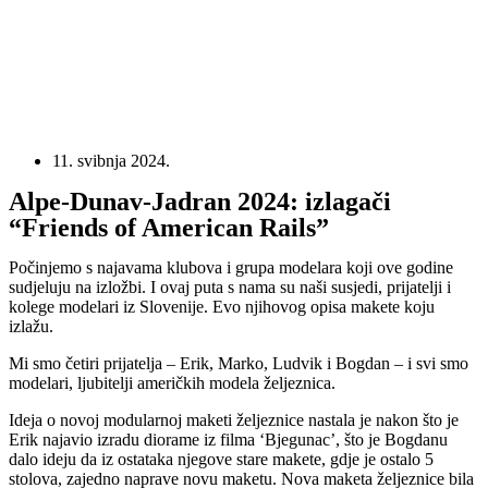
11. svibnja 2024.
Alpe-Dunav-Jadran 2024: izlagači
“Friends of American Rails”
Počinjemo s najavama klubova i grupa modelara koji ove godine
sudjeluju na izložbi. I ovaj puta s nama su naši susjedi, prijatelji i
kolege modelari iz Slovenije. Evo njihovog opisa makete koju
izlažu.
Mi smo četiri prijatelja – Erik, Marko, Ludvik i Bogdan – i svi smo
modelari, ljubitelji američkih modela željeznica.
Ideja o novoj modularnoj maketi željeznice nastala je nakon što je
Erik najavio izradu diorame iz filma ‘Bjegunac’, što je Bogdanu
dalo ideju da iz ostataka njegove stare makete, gdje je ostalo 5
stolova, zajedno naprave novu maketu. Nova maketa željeznice bila