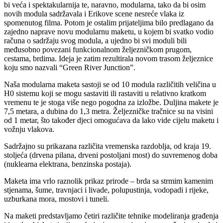
bi veća i spektakularnija te, naravno, modularna, tako da bi osim
novih modula sadržavala i Erikove scene nesreće vlaka iz
spomenutog filma. Potom je ostalim prijateljima bilo predlagano da
zajedno naprave novu modularnu maketu, u kojem bi svatko vodio
računa o sadržaju svog modula, a ujedno bi svi moduli bili
međusobno povezani funkcionalnom željezničkom prugom,
cestama, brdima. Ideja je zatim rezultirala novom trasom željeznice
koju smo nazvali “Green River Junction”.
Naša modularna maketa sastoji se od 10 modula različitih veličina u
H0 sistemu koji se mogu sastaviti ili rastaviti u relativno kratkom
vremenu te je stoga više nego pogodna za izložbe. Duljina makete je
7,5 metara, a dubina do 1,3 metra. Željezničke tračnice su na visini
od 1 metar, što također djeci omogućava da lako vide cijelu maketu i
vožnju vlakova.
Sadržajno su prikazana različita vremenska razdoblja, od kraja 19.
stoljeća (drvena pilana, drveni postoljani most) do suvremenog doba
(nuklearna elektrana, benzinska postaja).
Maketa ima vrlo raznolik prikaz prirode – brda sa strmim kamenim
stjenama, šume, travnjaci i livade, polupustinja, vodopadi i rijeke,
uzburkana mora, mostovi i tuneli.
Na maketi predstavljamo četiri različite tehnike modeliranja građenja