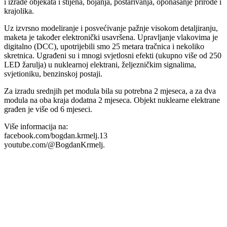
i izrade objekata i stijena, bojanja, postarivanja, oponašanje prirode i
krajolika.
Uz izvrsno modeliranje i posvećivanje pažnje visokom detaljiranju,
maketa je također elektronički usavršena. Upravljanje vlakovima je
digitalno (DCC), upotrijebili smo 25 metara tračnica i nekoliko
skretnica. Ugrađeni su i mnogi svjetlosni efekti (ukupno više od 250
LED žarulja) u nuklearnoj elektrani, željezničkim signalima,
svjetioniku, benzinskoj postaji.
Za izradu srednjih pet modula bila su potrebna 2 mjeseca, a za dva
modula na oba kraja dodatna 2 mjeseca. Objekt nuklearne elektrane
građen je više od 6 mjeseci.
Više informacija na:
facebook.com/bogdan.krmelj.13
youtube.com/@BogdanKrmelj.