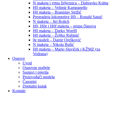
N maketa i vrtna željeznica – Dubravko Kuhta
H0 maketa – Velimir Kampanello
H0 maketa – Branislav Strižić
Pregradnja lokomotive H0 – Ronald Sataić
N maketa – Jiri Rolich
H0, H0e i H0f maketa – grupa članova
H0 maketa – Darko Woelfl
H0 maketa – Željko Rubinić
0e modeli – Damir Orešković
N maketa – Nikola Bušić
H0 maketa – Mario Slaviček i KŽMZ (za
Vedrana)
Osnove
Uvod
Osnovne podjele
Sustavi i mjerila
Proizvođači modela
Časopisi
Digitalni kutak
Kontakt