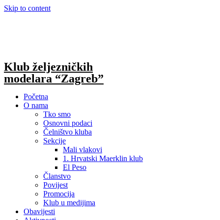
Skip to content
Klub željezničkih
modelara “Zagreb”
Početna
O nama
Tko smo
Osnovni podaci
Čelništvo kluba
Sekcije
Mali vlakovi
1. Hrvatski Maerklin klub
El Peso
Članstvo
Povijest
Promocija
Klub u medijima
Obavijesti