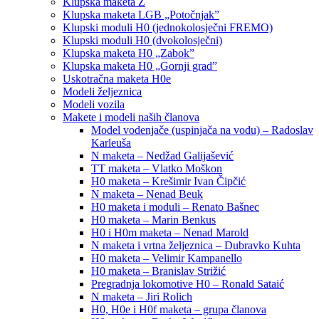
Klupska maketa Z
Klupska maketa LGB „Potočnjak”
Klupski moduli H0 (jednokolosječni FREMO)
Klupski moduli H0 (dvokolosječni)
Klupska maketa H0 „Zabok”
Klupska maketa H0 „Gornji grad”
Uskotračna maketa H0e
Modeli željeznica
Modeli vozila
Makete i modeli naših članova
Model vodenjače (uspinjača na vodu) – Radoslav
Karleuša
N maketa – Nedžad Galijašević
TT maketa – Vlatko Moškon
H0 maketa – Krešimir Ivan Čipčić
N maketa – Nenad Beuk
H0 maketa i moduli – Renato Bašnec
H0 maketa – Marin Benkus
H0 i H0m maketa – Nenad Marold
N maketa i vrtna željeznica – Dubravko Kuhta
H0 maketa – Velimir Kampanello
H0 maketa – Branislav Strižić
Pregradnja lokomotive H0 – Ronald Sataić
N maketa – Jiri Rolich
H0, H0e i H0f maketa – grupa članova