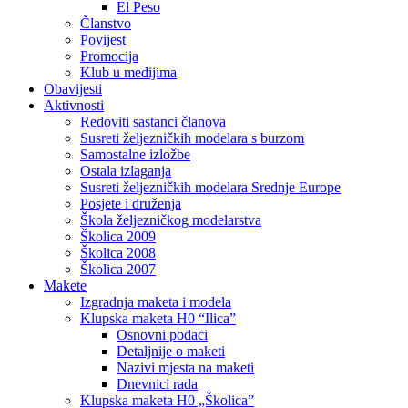
El Peso
Članstvo
Povijest
Promocija
Klub u medijima
Obavijesti
Aktivnosti
Redoviti sastanci članova
Susreti željezničkih modelara s burzom
Samostalne izložbe
Ostala izlaganja
Susreti željezničkih modelara Srednje Europe
Posjete i druženja
Škola željezničkog modelarstva
Školica 2009
Školica 2008
Školica 2007
Makete
Izgradnja maketa i modela
Klupska maketa H0 “Ilica”
Osnovni podaci
Detaljnije o maketi
Nazivi mjesta na maketi
Dnevnici rada
Klupska maketa H0 „Školica”