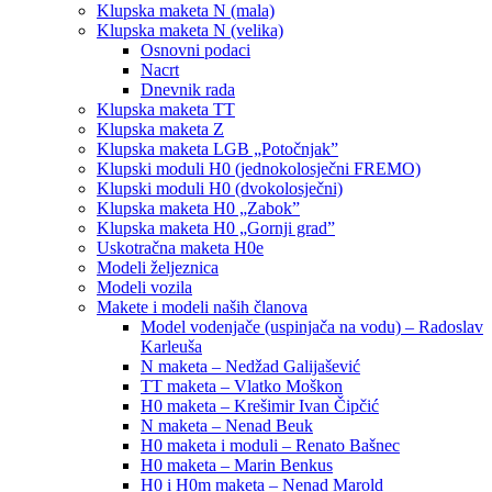
Klupska maketa N (mala)
Klupska maketa N (velika)
Osnovni podaci
Nacrt
Dnevnik rada
Klupska maketa TT
Klupska maketa Z
Klupska maketa LGB „Potočnjak”
Klupski moduli H0 (jednokolosječni FREMO)
Klupski moduli H0 (dvokolosječni)
Klupska maketa H0 „Zabok”
Klupska maketa H0 „Gornji grad”
Uskotračna maketa H0e
Modeli željeznica
Modeli vozila
Makete i modeli naših članova
Model vodenjače (uspinjača na vodu) – Radoslav
Karleuša
N maketa – Nedžad Galijašević
TT maketa – Vlatko Moškon
H0 maketa – Krešimir Ivan Čipčić
N maketa – Nenad Beuk
H0 maketa i moduli – Renato Bašnec
H0 maketa – Marin Benkus
H0 i H0m maketa – Nenad Marold