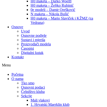
H0 maketa – Darko Woelfl
H0 maketa – Željko Rubinić
0e modeli – Damir Orešković
N maketa – Nikola Bušić
H0 maketa – Mario Slaviček i KŽMZ (za
Vedrana)
Osnove
Uvod
Osnovne podjele
Sustavi i mjerila
Proizvođači modela
Časopisi
Digitalni kutak
Kontakt
Menu
Početna
O nama
Tko smo
Osnovni podaci
Čelništvo kluba
Sekcije
Mali vlakovi
1. Hrvatski Maerklin klub