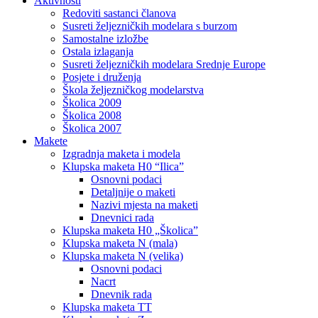
Aktivnosti
Redoviti sastanci članova
Susreti željezničkih modelara s burzom
Samostalne izložbe
Ostala izlaganja
Susreti željezničkih modelara Srednje Europe
Posjete i druženja
Škola željezničkog modelarstva
Školica 2009
Školica 2008
Školica 2007
Makete
Izgradnja maketa i modela
Klupska maketa H0 “Ilica”
Osnovni podaci
Detaljnije o maketi
Nazivi mjesta na maketi
Dnevnici rada
Klupska maketa H0 „Školica”
Klupska maketa N (mala)
Klupska maketa N (velika)
Osnovni podaci
Nacrt
Dnevnik rada
Klupska maketa TT