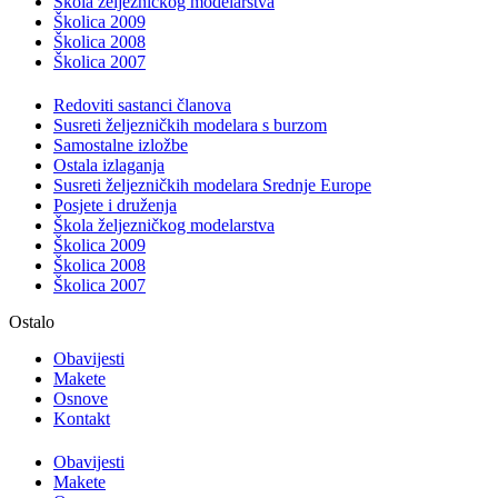
Škola željezničkog modelarstva
Školica 2009
Školica 2008
Školica 2007
Redoviti sastanci članova
Susreti željezničkih modelara s burzom
Samostalne izložbe
Ostala izlaganja
Susreti željezničkih modelara Srednje Europe
Posjete i druženja
Škola željezničkog modelarstva
Školica 2009
Školica 2008
Školica 2007
Ostalo
Obavijesti
Makete
Osnove
Kontakt
Obavijesti
Makete