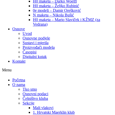
H0 maketa – Darko Woelfl
H0 maketa – Željko Rubinić
0e modeli – Damir Orešković
N maketa – Nikola Bušić
H0 maketa – Mario Slaviček i KŽMZ (za
Vedrana)
Osnove
Uvod
Osnovne podjele
Sustavi i mjerila
Proizvođači modela
Časopisi
Digitalni kutak
Kontakt
Menu
Početna
O nama
Tko smo
Osnovni podaci
Čelništvo kluba
Sekcije
Mali vlakovi
1. Hrvatski Maerklin klub