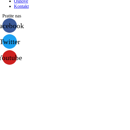
Osnove
Kontakt
Pratite nas
acebook
Twitter
Youtube