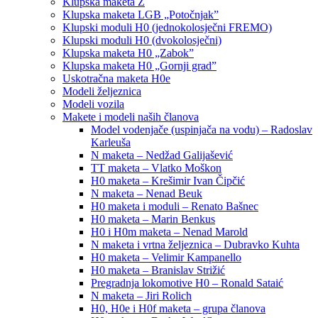
Klupska maketa Z
Klupska maketa LGB „Potočnjak”
Klupski moduli H0 (jednokolosječni FREMO)
Klupski moduli H0 (dvokolosječni)
Klupska maketa H0 „Zabok”
Klupska maketa H0 „Gornji grad”
Uskotračna maketa H0e
Modeli željeznica
Modeli vozila
Makete i modeli naših članova
Model vodenjače (uspinjača na vodu) – Radoslav
Karleuša
N maketa – Nedžad Galijašević
TT maketa – Vlatko Moškon
H0 maketa – Krešimir Ivan Čipčić
N maketa – Nenad Beuk
H0 maketa i moduli – Renato Bašnec
H0 maketa – Marin Benkus
H0 i H0m maketa – Nenad Marold
N maketa i vrtna željeznica – Dubravko Kuhta
H0 maketa – Velimir Kampanello
H0 maketa – Branislav Strižić
Pregradnja lokomotive H0 – Ronald Sataić
N maketa – Jiri Rolich
H0, H0e i H0f maketa – grupa članova