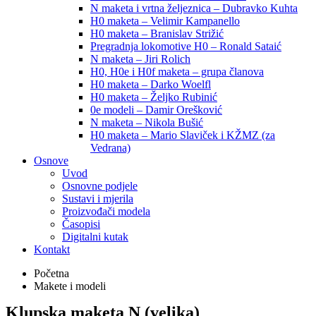
N maketa i vrtna željeznica – Dubravko Kuhta
H0 maketa – Velimir Kampanello
H0 maketa – Branislav Strižić
Pregradnja lokomotive H0 – Ronald Sataić
N maketa – Jiri Rolich
H0, H0e i H0f maketa – grupa članova
H0 maketa – Darko Woelfl
H0 maketa – Željko Rubinić
0e modeli – Damir Orešković
N maketa – Nikola Bušić
H0 maketa – Mario Slaviček i KŽMZ (za
Vedrana)
Osnove
Uvod
Osnovne podjele
Sustavi i mjerila
Proizvođači modela
Časopisi
Digitalni kutak
Kontakt
Početna
Makete i modeli
Klupska maketa N (velika)