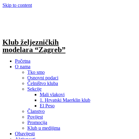
Skip to content
Klub željezničkih
modelara “Zagreb”
Početna
O nama
Tko smo
Osnovni podaci
Čelništvo kluba
Sekcije
Mali vlakovi
1. Hrvatski Maerklin klub
El Peso
Članstvo
Povijest
Promocija
Klub u medijima
Obavijesti