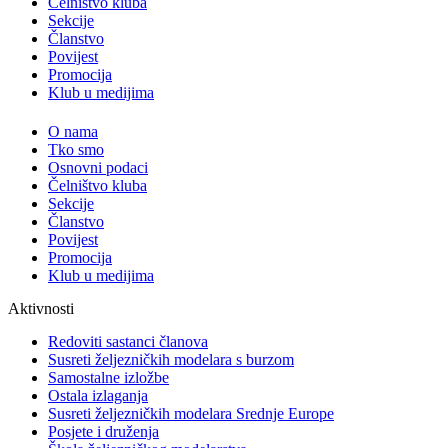
Čelništvo kluba
Sekcije
Članstvo
Povijest
Promocija
Klub u medijima
O nama
Tko smo
Osnovni podaci
Čelništvo kluba
Sekcije
Članstvo
Povijest
Promocija
Klub u medijima
Aktivnosti
Redoviti sastanci članova
Susreti željezničkih modelara s burzom
Samostalne izložbe
Ostala izlaganja
Susreti željezničkih modelara Srednje Europe
Posjete i druženja