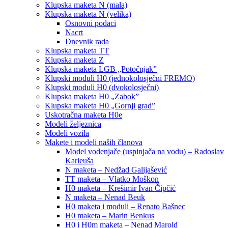
Klupska maketa N (mala)
Klupska maketa N (velika)
Osnovni podaci
Nacrt
Dnevnik rada
Klupska maketa TT
Klupska maketa Z
Klupska maketa LGB „Potočnjak”
Klupski moduli H0 (jednokolosječni FREMO)
Klupski moduli H0 (dvokolosječni)
Klupska maketa H0 „Zabok”
Klupska maketa H0 „Gornji grad”
Uskotračna maketa H0e
Modeli željeznica
Modeli vozila
Makete i modeli naših članova
Model vodenjače (uspinjača na vodu) – Radoslav
Karleuša
N maketa – Nedžad Galijašević
TT maketa – Vlatko Moškon
H0 maketa – Krešimir Ivan Čipčić
N maketa – Nenad Beuk
H0 maketa i moduli – Renato Bašnec
H0 maketa – Marin Benkus
H0 i H0m maketa – Nenad Marold