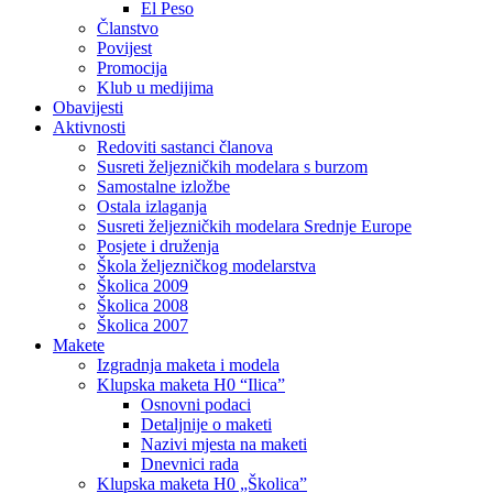
El Peso
Članstvo
Povijest
Promocija
Klub u medijima
Obavijesti
Aktivnosti
Redoviti sastanci članova
Susreti željezničkih modelara s burzom
Samostalne izložbe
Ostala izlaganja
Susreti željezničkih modelara Srednje Europe
Posjete i druženja
Škola željezničkog modelarstva
Školica 2009
Školica 2008
Školica 2007
Makete
Izgradnja maketa i modela
Klupska maketa H0 “Ilica”
Osnovni podaci
Detaljnije o maketi
Nazivi mjesta na maketi
Dnevnici rada
Klupska maketa H0 „Školica”