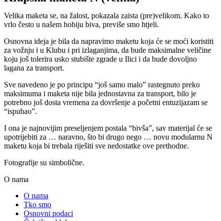
Velika maketa se, na žalost, pokazala zaista (pre)velikom. Kako to
vrlo često u našem hobiju biva, previše smo htjeli.
Osnovna ideja je bila da napravimo maketu koja će se moći koristiti
za vožnju i u Klubu i pri izlaganjima, da bude maksimalne veličine
koju još tolerira usko stubište zgrade u Ilici i da bude dovoljno
lagana za transport.
Sve navedeno je po principu “još samo malo” rastegnuto preko
maksimuma i maketa nije bila jednostavna za transport, bilo je
potrebno još dosta vremena za dovršenje a početni entuzijazam se
“ispuhao”.
I ona je najnovijim preseljenjem postala “bivša”, sav materijal će se
upotrijebiti za … naravno, što bi drugo nego … novu modularnu N
maketu koja bi trebala riješiti sve nedostatke ove prethodne.
Fotografije su simbolične.
O nama
O nama
Tko smo
Osnovni podaci