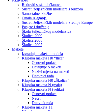
Aktivnosti
Redoviti sastanci članova
Susreti željezničkih modelara s burzom
Samostalne izložbe
Ostala izlaganja
Susreti željezničkih modelara Srednje Europe
Posjete i druženja
Škola željezničkog modelarstva
Školica 2009
Školica 2008
Školica 2007
Makete
Izgradnja maketa i modela
Klupska maketa H0 “Ilica”
Osnovni podaci
Detaljnije o maketi
Nazivi mjesta na maketi
Dnevnici rada
Klupska maketa H0 „Školica”
Klupska maketa N (mala)
Klupska maketa N (velika)
Osnovni podaci
Nacrt
Dnevnik rada
Klupska maketa TT