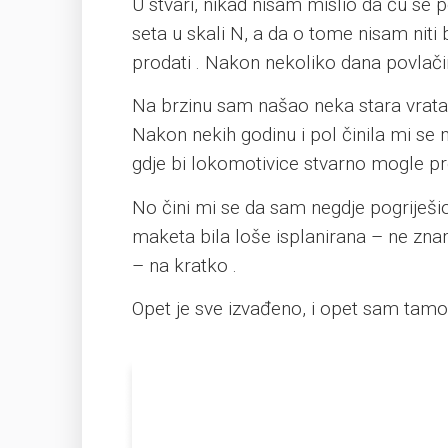
U stvari, nikad nisam mislio da ću se
seta u skali N, a da o tome nisam nit
prodati . Nakon nekoliko dana povlač
Na brzinu sam našao neka stara vrata v
Nakon nekih godinu i pol činila mi se 
gdje bi lokomotivice stvarno mogle pr
No čini mi se da sam negdje pogriješio
maketa bila loše isplanirana – ne znam
– na kratko .
Opet je sve izvađeno, i opet sam tamo g