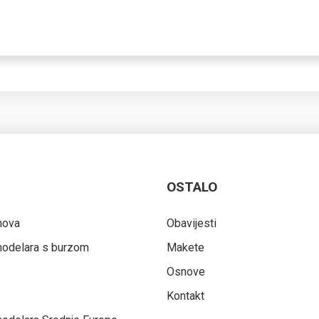
OSTALO
nova
Obavijesti
 modelara s burzom
Makete
Osnove
Kontakt