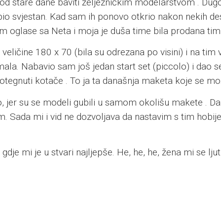
 pod stare dane baviti željezničkim modelarstvom . D
i bio svjestan. Kad sam ih ponovo otkrio nakon nekih 
im oglase sa Neta i moja je duša time bila prodana t
eličine 180 x 70 (bila su odrezana po visini) i na tim
mala. Nabavio sam još jedan start set (piccolo) i dao 
otegnuti kotače . To ja ta današnja maketa koje se mož
, jer su se modeli gubili u samom okolišu makete . Da l
. Sada mi i vid ne dozvoljava da nastavim s tim hobije
dje mi je u stvari najljepše. He, he, he, žena mi se lju