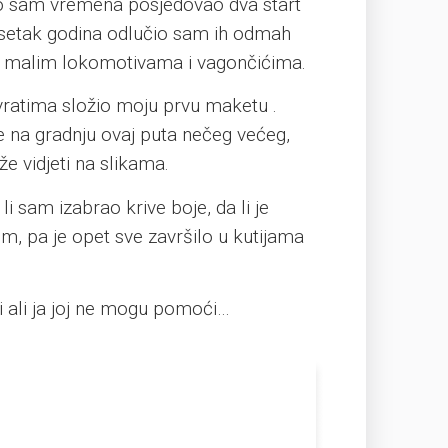
ugo sam vremena posjedovao dva start
desetak godina odlučio sam ih odmah
im malim lokomotivama i vagončićima.
 vratima složio moju prvu maketu .
se na gradnju ovaj puta nečeg većeg,
e vidjeti na slikama.
i sam izabrao krive boje, da li je
m, pa je opet sve završilo u kutijama
ti ali ja joj ne mogu pomoći…