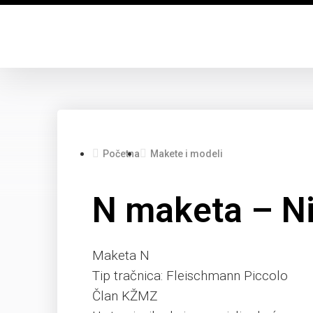
Početna
Makete i modeli
N maketa – Ni
Maketa N
Tip tračnica: Fleischmann Piccolo
Član KŽMZ