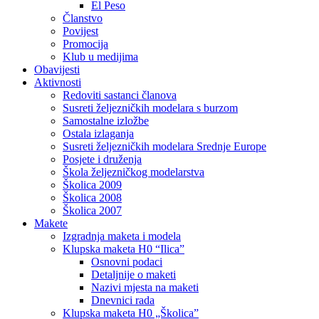
El Peso
Članstvo
Povijest
Promocija
Klub u medijima
Obavijesti
Aktivnosti
Redoviti sastanci članova
Susreti željezničkih modelara s burzom
Samostalne izložbe
Ostala izlaganja
Susreti željezničkih modelara Srednje Europe
Posjete i druženja
Škola željezničkog modelarstva
Školica 2009
Školica 2008
Školica 2007
Makete
Izgradnja maketa i modela
Klupska maketa H0 “Ilica”
Osnovni podaci
Detaljnije o maketi
Nazivi mjesta na maketi
Dnevnici rada
Klupska maketa H0 „Školica”