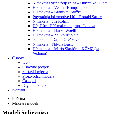
N maketa i vrtna željeznica – Dubravko Kuhta
H0 maketa – Velimir Kampanello
H0 maketa – Branislav Strižić
Pregradnja lokomotive H0 – Ronald Sataić
N maketa – Jiri Rolich
H0, H0e i H0f maketa – grupa članova
H0 maketa – Darko Woelfl
H0 maketa – Željko Rubinić
0e modeli – Damir Orešković
N maketa – Nikola Bušić
H0 maketa – Mario Slaviček i KŽMZ (za
Vedrana)
Osnove
Uvod
Osnovne podjele
Sustavi i mjerila
Proizvođači modela
Časopisi
Digitalni kutak
Kontakt
Početna
Makete i modeli
Modeli željeznica