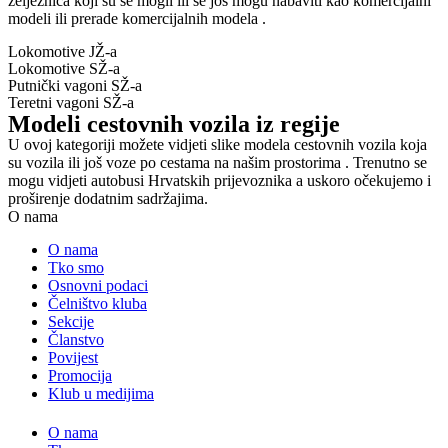
željeznica koji su se mogli ili se još mogu nabaviti kao komercijalni
modeli ili prerade komercijalnih modela .
Lokomotive JŽ-a
Lokomotive SŽ-a
Putnički vagoni SŽ-a
Teretni vagoni SŽ-a
Modeli cestovnih vozila iz regije
U ovoj kategoriji možete vidjeti slike modela cestovnih vozila koja
su vozila ili još voze po cestama na našim prostorima . Trenutno se
mogu vidjeti autobusi Hrvatskih prijevoznika a uskoro očekujemo i
proširenje dodatnim sadržajima.
O nama
O nama
Tko smo
Osnovni podaci
Čelništvo kluba
Sekcije
Članstvo
Povijest
Promocija
Klub u medijima
O nama