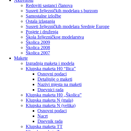
Aktivnosti
Redoviti sastanci članova
Susreti željezničkih modelara s burzom
Samostalne izložbe
Ostala izlaganja
Susreti željezničkih modelara Srednje Europe
Posjete i druženja
Škola željezničkog modelarstva
Školica 2009
Školica 2008
Školica 2007
Makete
Izgradnja maketa i modela
Klupska maketa H0 “Ilica”
Osnovni podaci
Detaljnije o maketi
Nazivi mjesta na maketi
Dnevnici rada
Klupska maketa H0 „Školica”
Klupska maketa N (mala)
Klupska maketa N (velika)
Osnovni podaci
Nacrt
Dnevnik rada
Klupska maketa TT