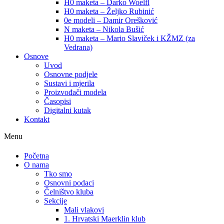
H0 maketa – Darko Woelfl
H0 maketa – Željko Rubinić
0e modeli – Damir Orešković
N maketa – Nikola Bušić
H0 maketa – Mario Slaviček i KŽMZ (za
Vedrana)
Osnove
Uvod
Osnovne podjele
Sustavi i mjerila
Proizvođači modela
Časopisi
Digitalni kutak
Kontakt
Menu
Početna
O nama
Tko smo
Osnovni podaci
Čelništvo kluba
Sekcije
Mali vlakovi
1. Hrvatski Maerklin klub