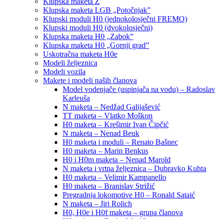
Klupska maketa Z
Klupska maketa LGB „Potočnjak”
Klupski moduli H0 (jednokolosječni FREMO)
Klupski moduli H0 (dvokolosječni)
Klupska maketa H0 „Zabok”
Klupska maketa H0 „Gornji grad”
Uskotračna maketa H0e
Modeli željeznica
Modeli vozila
Makete i modeli naših članova
Model vodenjače (uspinjača na vodu) – Radoslav
Karleuša
N maketa – Nedžad Galijašević
TT maketa – Vlatko Moškon
H0 maketa – Krešimir Ivan Čipčić
N maketa – Nenad Beuk
H0 maketa i moduli – Renato Bašnec
H0 maketa – Marin Benkus
H0 i H0m maketa – Nenad Marold
N maketa i vrtna željeznica – Dubravko Kuhta
H0 maketa – Velimir Kampanello
H0 maketa – Branislav Strižić
Pregradnja lokomotive H0 – Ronald Sataić
N maketa – Jiri Rolich
H0, H0e i H0f maketa – grupa članova