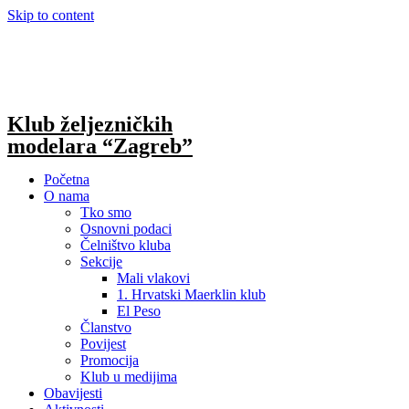
Skip to content
Klub željezničkih
modelara “Zagreb”
Početna
O nama
Tko smo
Osnovni podaci
Čelništvo kluba
Sekcije
Mali vlakovi
1. Hrvatski Maerklin klub
El Peso
Članstvo
Povijest
Promocija
Klub u medijima
Obavijesti