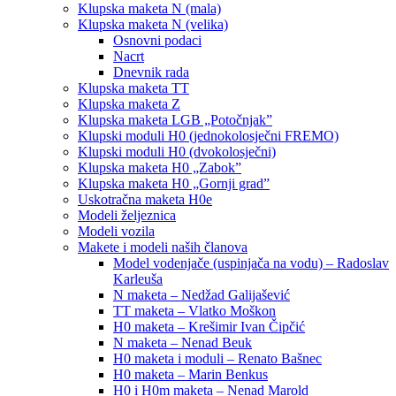
Klupska maketa N (mala)
Klupska maketa N (velika)
Osnovni podaci
Nacrt
Dnevnik rada
Klupska maketa TT
Klupska maketa Z
Klupska maketa LGB „Potočnjak”
Klupski moduli H0 (jednokolosječni FREMO)
Klupski moduli H0 (dvokolosječni)
Klupska maketa H0 „Zabok”
Klupska maketa H0 „Gornji grad”
Uskotračna maketa H0e
Modeli željeznica
Modeli vozila
Makete i modeli naših članova
Model vodenjače (uspinjača na vodu) – Radoslav
Karleuša
N maketa – Nedžad Galijašević
TT maketa – Vlatko Moškon
H0 maketa – Krešimir Ivan Čipčić
N maketa – Nenad Beuk
H0 maketa i moduli – Renato Bašnec
H0 maketa – Marin Benkus
H0 i H0m maketa – Nenad Marold