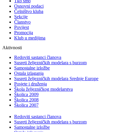
Tko smo
Osnovni podaci
Čelništvo kluba
Sekcije
Članstvo
Povijest
Promocija
Klub u medijima
Aktivnosti
Redoviti sastanci članova
Susreti željezničkih modelara s burzom
Samostalne izložbe
Ostala izlaganja
Susreti željezničkih modelara Srednje Europe
Posjete i druženja
Škola željezničkog modelarstva
Školica 2009
Školica 2008
Školica 2007
Redoviti sastanci članova
Susreti željezničkih modelara s burzom
Samostalne izložbe