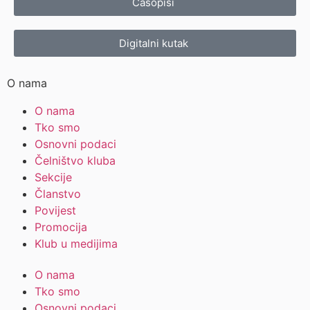
Časopisi
Digitalni kutak
O nama
O nama
Tko smo
Osnovni podaci
Čelništvo kluba
Sekcije
Članstvo
Povijest
Promocija
Klub u medijima
O nama
Tko smo
Osnovni podaci