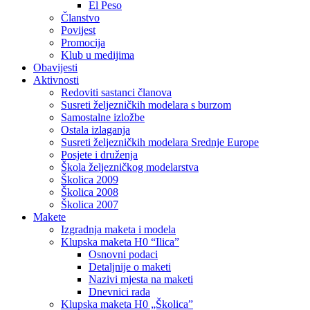
El Peso
Članstvo
Povijest
Promocija
Klub u medijima
Obavijesti
Aktivnosti
Redoviti sastanci članova
Susreti željezničkih modelara s burzom
Samostalne izložbe
Ostala izlaganja
Susreti željezničkih modelara Srednje Europe
Posjete i druženja
Škola željezničkog modelarstva
Školica 2009
Školica 2008
Školica 2007
Makete
Izgradnja maketa i modela
Klupska maketa H0 “Ilica”
Osnovni podaci
Detaljnije o maketi
Nazivi mjesta na maketi
Dnevnici rada
Klupska maketa H0 „Školica”