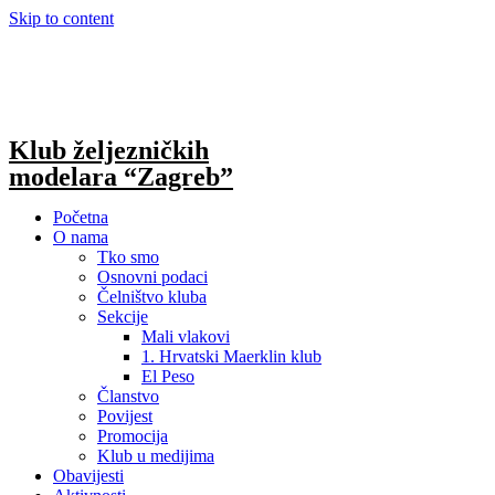
Skip to content
Klub željezničkih
modelara “Zagreb”
Početna
O nama
Tko smo
Osnovni podaci
Čelništvo kluba
Sekcije
Mali vlakovi
1. Hrvatski Maerklin klub
El Peso
Članstvo
Povijest
Promocija
Klub u medijima
Obavijesti