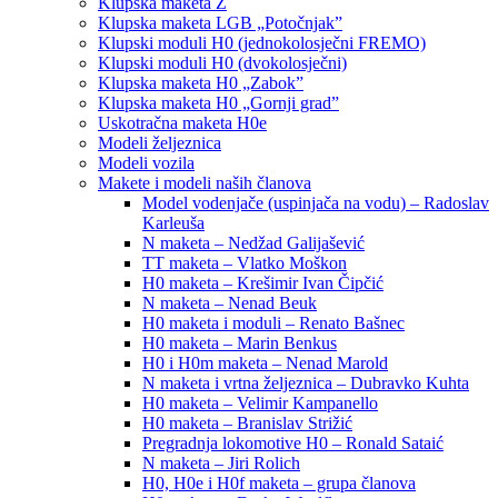
Klupska maketa Z
Klupska maketa LGB „Potočnjak”
Klupski moduli H0 (jednokolosječni FREMO)
Klupski moduli H0 (dvokolosječni)
Klupska maketa H0 „Zabok”
Klupska maketa H0 „Gornji grad”
Uskotračna maketa H0e
Modeli željeznica
Modeli vozila
Makete i modeli naših članova
Model vodenjače (uspinjača na vodu) – Radoslav
Karleuša
N maketa – Nedžad Galijašević
TT maketa – Vlatko Moškon
H0 maketa – Krešimir Ivan Čipčić
N maketa – Nenad Beuk
H0 maketa i moduli – Renato Bašnec
H0 maketa – Marin Benkus
H0 i H0m maketa – Nenad Marold
N maketa i vrtna željeznica – Dubravko Kuhta
H0 maketa – Velimir Kampanello
H0 maketa – Branislav Strižić
Pregradnja lokomotive H0 – Ronald Sataić
N maketa – Jiri Rolich
H0, H0e i H0f maketa – grupa članova