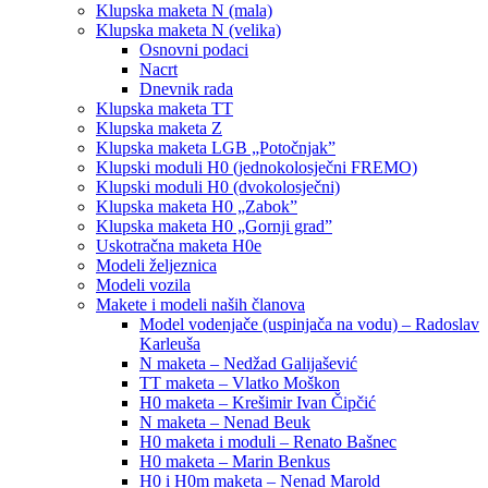
Klupska maketa N (mala)
Klupska maketa N (velika)
Osnovni podaci
Nacrt
Dnevnik rada
Klupska maketa TT
Klupska maketa Z
Klupska maketa LGB „Potočnjak”
Klupski moduli H0 (jednokolosječni FREMO)
Klupski moduli H0 (dvokolosječni)
Klupska maketa H0 „Zabok”
Klupska maketa H0 „Gornji grad”
Uskotračna maketa H0e
Modeli željeznica
Modeli vozila
Makete i modeli naših članova
Model vodenjače (uspinjača na vodu) – Radoslav
Karleuša
N maketa – Nedžad Galijašević
TT maketa – Vlatko Moškon
H0 maketa – Krešimir Ivan Čipčić
N maketa – Nenad Beuk
H0 maketa i moduli – Renato Bašnec
H0 maketa – Marin Benkus
H0 i H0m maketa – Nenad Marold