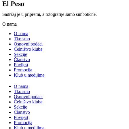
El Peso
Sadržaj je u pripremi, a fotografije samo simbolične.
O nama
O nama
Tko smo
Osnovni podaci
Čelništvo kluba
Sekcije
Članstvo
Povijest
Promocija
Klub u medijima
O nama
Tko smo
Osnovni podaci
Čelništvo kluba
Sekcije
Članstvo
Povijest
Promocija
Klub u medijima