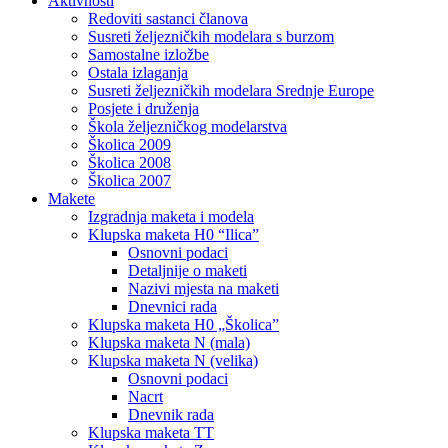
Aktivnosti
Redoviti sastanci članova
Susreti željezničkih modelara s burzom
Samostalne izložbe
Ostala izlaganja
Susreti željezničkih modelara Srednje Europe
Posjete i druženja
Škola željezničkog modelarstva
Školica 2009
Školica 2008
Školica 2007
Makete
Izgradnja maketa i modela
Klupska maketa H0 “Ilica”
Osnovni podaci
Detaljnije o maketi
Nazivi mjesta na maketi
Dnevnici rada
Klupska maketa H0 „Školica”
Klupska maketa N (mala)
Klupska maketa N (velika)
Osnovni podaci
Nacrt
Dnevnik rada
Klupska maketa TT