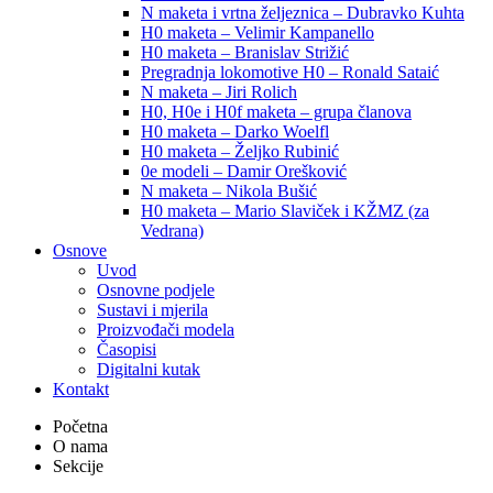
N maketa i vrtna željeznica – Dubravko Kuhta
H0 maketa – Velimir Kampanello
H0 maketa – Branislav Strižić
Pregradnja lokomotive H0 – Ronald Sataić
N maketa – Jiri Rolich
H0, H0e i H0f maketa – grupa članova
H0 maketa – Darko Woelfl
H0 maketa – Željko Rubinić
0e modeli – Damir Orešković
N maketa – Nikola Bušić
H0 maketa – Mario Slaviček i KŽMZ (za
Vedrana)
Osnove
Uvod
Osnovne podjele
Sustavi i mjerila
Proizvođači modela
Časopisi
Digitalni kutak
Kontakt
Početna
O nama
Sekcije