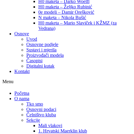
H0 maketa – Darko Woelfl
H0 maketa – Željko Rubinić
0e modeli – Damir Orešković
N maketa – Nikola Bušić
H0 maketa – Mario Slaviček i KŽMZ (za
Vedrana)
Osnove
Uvod
Osnovne podjele
Sustavi i mjerila
Proizvođači modela
Časopisi
Digitalni kutak
Kontakt
Menu
Početna
O nama
Tko smo
Osnovni podaci
Čelništvo kluba
Sekcije
Mali vlakovi
1. Hrvatski Maerklin klub