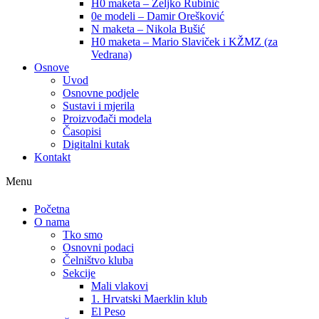
H0 maketa – Željko Rubinić
0e modeli – Damir Orešković
N maketa – Nikola Bušić
H0 maketa – Mario Slaviček i KŽMZ (za
Vedrana)
Osnove
Uvod
Osnovne podjele
Sustavi i mjerila
Proizvođači modela
Časopisi
Digitalni kutak
Kontakt
Menu
Početna
O nama
Tko smo
Osnovni podaci
Čelništvo kluba
Sekcije
Mali vlakovi
1. Hrvatski Maerklin klub
El Peso