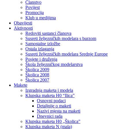
Članstvo
Povijest
Promocija
Klub u medijima
Obavijesti
Aktivnosti
Redoviti sastanci članova
Susreti željezničkih modelara s burzom
Samostalne izložbe
Ostala izlaganja
Susreti željezničkih modelara Srednje Europe
Posjete i druženja
Škola željezničkog modelarstva
Školica 2009
Školica 2008
Školica 2007
Makete
Izgradnja maketa i modela
Klupska maketa H0 “Ilica”
Osnovni podaci
Detaljnije o maketi
Nazivi mjesta na maketi
Dnevnici rada
Klupska maketa H0 „Školica”
Klupska maketa N (mala)