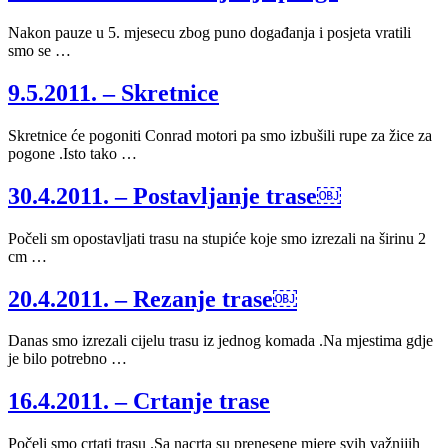
Nakon pauze u 5. mjesecu zbog puno događanja i posjeta vratili
smo se …
9.5.2011. – Skretnice
Skretnice će pogoniti Conrad motori pa smo izbušili rupe za žice za
pogone .Isto tako …
30.4.2011. – Postavljanje trase￼
Počeli sm opostavljati trasu na stupiće koje smo izrezali na širinu 2
cm …
20.4.2011. – Rezanje trase￼
Danas smo izrezali cijelu trasu iz jednog komada .Na mjestima gdje
je bilo potrebno …
16.4.2011. – Crtanje trase
Počeli smo crtati trasu .Sa nacrta su prenesene mjere svih važnijih