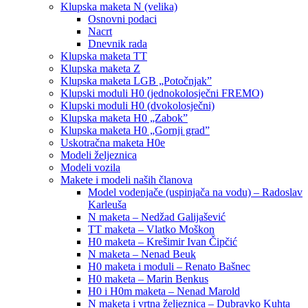
Klupska maketa N (velika)
Osnovni podaci
Nacrt
Dnevnik rada
Klupska maketa TT
Klupska maketa Z
Klupska maketa LGB „Potočnjak”
Klupski moduli H0 (jednokolosječni FREMO)
Klupski moduli H0 (dvokolosječni)
Klupska maketa H0 „Zabok”
Klupska maketa H0 „Gornji grad”
Uskotračna maketa H0e
Modeli željeznica
Modeli vozila
Makete i modeli naših članova
Model vodenjače (uspinjača na vodu) – Radoslav
Karleuša
N maketa – Nedžad Galijašević
TT maketa – Vlatko Moškon
H0 maketa – Krešimir Ivan Čipčić
N maketa – Nenad Beuk
H0 maketa i moduli – Renato Bašnec
H0 maketa – Marin Benkus
H0 i H0m maketa – Nenad Marold
N maketa i vrtna željeznica – Dubravko Kuhta