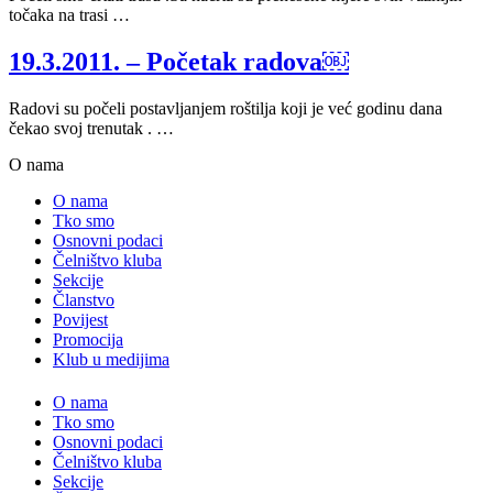
točaka na trasi …
19.3.2011. – Početak radova￼
Radovi su počeli postavljanjem roštilja koji je već godinu dana
čekao svoj trenutak . …
O nama
O nama
Tko smo
Osnovni podaci
Čelništvo kluba
Sekcije
Članstvo
Povijest
Promocija
Klub u medijima
O nama
Tko smo
Osnovni podaci
Čelništvo kluba
Sekcije