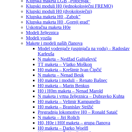
Klupska maketa LGB „Potočnjak”
Klupski moduli H0 (jednokolosječni FREMO)
Klupski moduli H0 (dvokolosječni)
Klupska maketa H0 „Zabok”
Klupska maketa H0 „Gornji grad”
Uskotračna maketa H0e
Modeli željeznica
Modeli vozila
Makete i modeli naših članova
Model vodenjače (uspinjača na vodu) – Radoslav
Karleuša
N maketa – Nedžad Galijašević
TT maketa – Vlatko Moškon
H0 maketa – Krešimir Ivan Čipčić
N maketa – Nenad Beuk
H0 maketa i moduli – Renato Bašnec
H0 maketa – Marin Benkus
H0 i H0m maketa – Nenad Marold
N maketa i vrtna željeznica – Dubravko Kuhta
H0 maketa – Velimir Kampanello
H0 maketa – Branislav Strižić
Pregradnja lokomotive H0 – Ronald Sataić
N maketa – Jiri Rolich
H0, H0e i H0f maketa – grupa članova
H0 maketa – Darko Woelfl