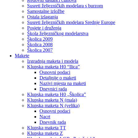
Redoviti sastanci članova
Susreti željezničkih modelara s burzom
Samostalne izložbe
Ostala izlaganja
Susreti željezničkih modelara Srednje Europe
Posjete i druženja
Škola željezničkog modelarstva
Školica 2009
Školica 2008
Školica 2007
Makete
Izgradnja maketa i modela
Klupska maketa H0 “Ilica”
Osnovni podaci
Detaljnije o maketi
Nazivi mjesta na maketi
Dnevnici rada
Klupska maketa H0 „Školica”
Klupska maketa N (mala)
Klupska maketa N (velika)
Osnovni podaci
Nacrt
Dnevnik rada
Klupska maketa TT
Klupska maketa Z