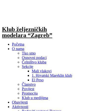
Skip
to
content
Klub željezničkih
modelara “Zagreb”
Početna
O nama
Tko smo
Osnovni podaci
Čelništvo kluba
Sekcije
Mali vlakovi
1. Hrvatski Maerklin klub
El Peso
Članstvo
Povijest
Promocija
Klub u medijima
Obavijesti
Aktivnosti