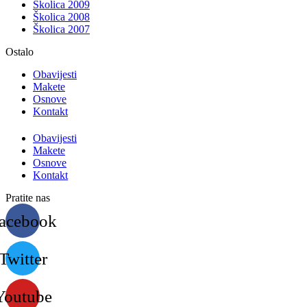
Školica 2009
Školica 2008
Školica 2007
Ostalo
Obavijesti
Makete
Osnove
Kontakt
Obavijesti
Makete
Osnove
Kontakt
Pratite nas
acebook
Twitter
Youtube