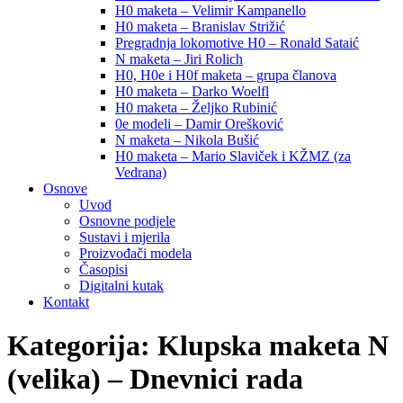
H0 maketa – Velimir Kampanello
H0 maketa – Branislav Strižić
Pregradnja lokomotive H0 – Ronald Sataić
N maketa – Jiri Rolich
H0, H0e i H0f maketa – grupa članova
H0 maketa – Darko Woelfl
H0 maketa – Željko Rubinić
0e modeli – Damir Orešković
N maketa – Nikola Bušić
H0 maketa – Mario Slaviček i KŽMZ (za
Vedrana)
Osnove
Uvod
Osnovne podjele
Sustavi i mjerila
Proizvođači modela
Časopisi
Digitalni kutak
Kontakt
Kategorija:
Klupska maketa N
(velika) – Dnevnici rada