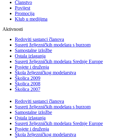
Članstvo
Povijest
Promocija
Klub u medijima
Aktivnosti
Redoviti sastanci članova
Susreti željezničkih modelara s burzom
Samostalne izložbe
Ostala izlaganja
Susreti željezničkih modelara Srednje Europe
Posjete i druženja
Škola željezničkog modelarstva
Školica 2009
Školica 2008
Školica 2007
Redoviti sastanci članova
Susreti željezničkih modelara s burzom
Samostalne izložbe
Ostala izlaganja
Susreti željezničkih modelara Srednje Europe
Posjete i druženja
Škola željezničkog modelarstva