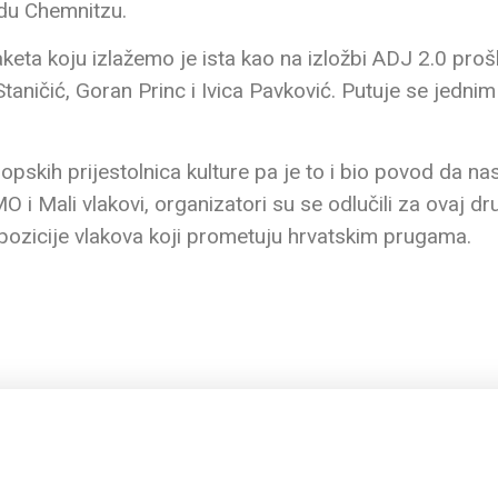
du Chemnitzu.
maketa koju izlažemo je ista kao na izložbi ADJ 2.0 pro
Staničić, Goran Princ i Ivica Pavković. Putuje se jedn
pskih prijestolnica kulture pa je to i bio povod da na
Mali vlakovi, organizatori su se odlučili za ovaj dru
ompozicije vlakova koji prometuju hrvatskim prugama.