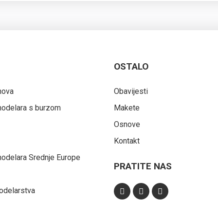
OSTALO
nova
Obavijesti
 modelara s burzom
Makete
Osnove
Kontakt
 modelara Srednje Europe
PRATITE NAS
odelarstva