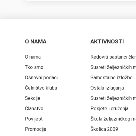
O NAMA
AKTIVNOSTI
O nama
Redoviti sastanci čla
Tko smo
Susreti željezničkih
Osnovni podaci
Samostalne izložbe
Čelništvo kluba
Ostala izlaganja
Sekcije
Susreti željezničkih
Članstvo
Posjete i druženja
Povijest
Škola željezničkog m
Promocija
Školica 2009