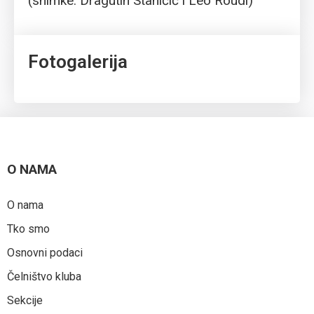
(snimke: Dragutin Staničić i Leo Roudi)
Fotogalerija
O NAMA
O nama
Tko smo
Osnovni podaci
Čelništvo kluba
Sekcije