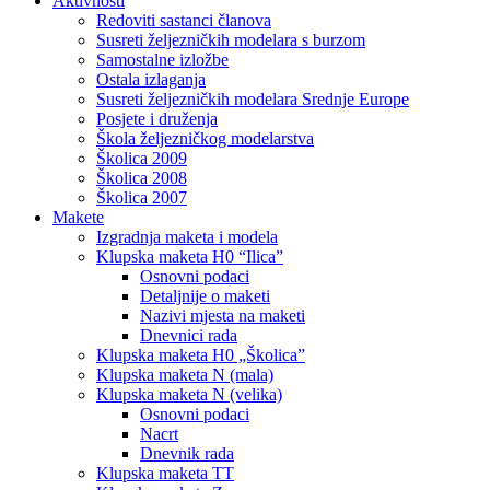
Aktivnosti
Redoviti sastanci članova
Susreti željezničkih modelara s burzom
Samostalne izložbe
Ostala izlaganja
Susreti željezničkih modelara Srednje Europe
Posjete i druženja
Škola željezničkog modelarstva
Školica 2009
Školica 2008
Školica 2007
Makete
Izgradnja maketa i modela
Klupska maketa H0 “Ilica”
Osnovni podaci
Detaljnije o maketi
Nazivi mjesta na maketi
Dnevnici rada
Klupska maketa H0 „Školica”
Klupska maketa N (mala)
Klupska maketa N (velika)
Osnovni podaci
Nacrt
Dnevnik rada
Klupska maketa TT