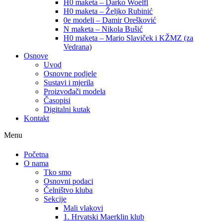
H0 maketa – Darko Woelfl
H0 maketa – Željko Rubinić
0e modeli – Damir Orešković
N maketa – Nikola Bušić
H0 maketa – Mario Slaviček i KŽMZ (za
Vedrana)
Osnove
Uvod
Osnovne podjele
Sustavi i mjerila
Proizvođači modela
Časopisi
Digitalni kutak
Kontakt
Menu
Početna
O nama
Tko smo
Osnovni podaci
Čelništvo kluba
Sekcije
Mali vlakovi
1. Hrvatski Maerklin klub