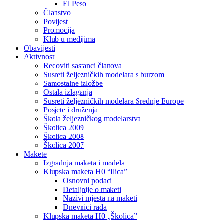
El Peso
Članstvo
Povijest
Promocija
Klub u medijima
Obavijesti
Aktivnosti
Redoviti sastanci članova
Susreti željezničkih modelara s burzom
Samostalne izložbe
Ostala izlaganja
Susreti željezničkih modelara Srednje Europe
Posjete i druženja
Škola željezničkog modelarstva
Školica 2009
Školica 2008
Školica 2007
Makete
Izgradnja maketa i modela
Klupska maketa H0 “Ilica”
Osnovni podaci
Detaljnije o maketi
Nazivi mjesta na maketi
Dnevnici rada
Klupska maketa H0 „Školica”