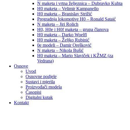
N maketa i vrtna željeznica – Dubravko Kuhta
H0 maketa – Velimir Kampanello
H0 maketa – Branislav Strižić
Pregradnja lokomotive H0 – Ronald Sataić
N maketa – Jiri Rolich
H0, H0e i H0f maketa – grupa članova
H0 maketa – Darko Woelfl
H0 maketa – Željko Rubinić
0e modeli – Damir Orešković
N maketa – Nikola Bušić
H0 maketa – Mario Slaviček i KŽMZ (za
Vedrana)
Osnove
Uvod
Osnovne podjele
Sustavi i mjerila
Proizvođači modela
Časopisi
Digitalni kutak
Kontakt