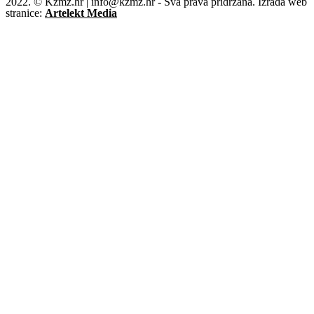
2022. © Kzmz.hr | info@kzmz.hr - Sva prava pridržana. Izrada web
stranice:
Artelekt Media