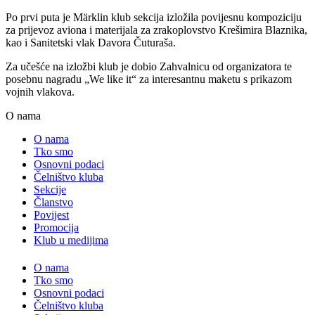
Po prvi puta je Märklin klub sekcija izložila povijesnu kompoziciju
za prijevoz aviona i materijala za zrakoplovstvo Krešimira Blaznika,
kao i Sanitetski vlak Davora Čuturaša.
Za učešće na izložbi klub je dobio Zahvalnicu od organizatora te
posebnu nagradu „We like it“ za interesantnu maketu s prikazom
vojnih vlakova.
O nama
O nama
Tko smo
Osnovni podaci
Čelništvo kluba
Sekcije
Članstvo
Povijest
Promocija
Klub u medijima
O nama
Tko smo
Osnovni podaci
Čelništvo kluba