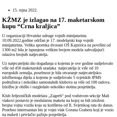
15. rujna 2022.
KŽMZ je izlagao na 17. maketarskom
kupu “Crna kraljica”
U organizaciji Hrvatske udruge vojnih minijaturista
10.09.2022.godine održan je 17. modelarski kup vojnih
minijaturista. Velika sportska dvorani OŠ Kajzerica na površini od
1300 m2 bila je ispunjena velikim brojem modela zahvaljujući
odazivu brojnih natjecatelja.
Uz natjecateljski dio događanja u kojemu je ove godine sudjelovalo
više od 450 maketarskih uradaka natjecatelja iz više od 10
europskih zemalja, posebnost je bila otvaranje natjecateljsko-
izložbenoga dijela u kojemu je sudjelovalo 5 svjetskih IPMS
podružnica i nekoliko samostalnih klubova sa više od 100 radova.
Izložbu je obišlo i razgledalo nekoliko stotina posjetitelja.
Klub željezničkih modelara „Zagreb“ pod vodstvom sekcije Mali
vlakovi postavio je modularnu maketu na kojoj su bili izloženi
brojna vojna vozila koja su korištena od II. Svjetskog rata do danas.
Posebno interesantan bio je vojni vlak Gorana Grabera koji je vozio
na maketi i privlačio pažnju posjetitelja.