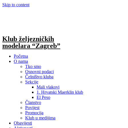
Skip to content
Klub željezničkih
modelara “Zagreb”
Početna
O nama
Tko smo
Osnovni podaci
Čelništvo kluba
Sekcije
Mali vlakovi
1. Hrvatski Maerklin klub
El Peso
Članstvo
Povijest
Promocija
Klub u medijima
Obavijesti