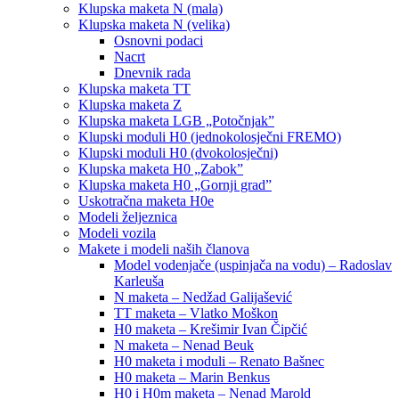
Klupska maketa N (mala)
Klupska maketa N (velika)
Osnovni podaci
Nacrt
Dnevnik rada
Klupska maketa TT
Klupska maketa Z
Klupska maketa LGB „Potočnjak”
Klupski moduli H0 (jednokolosječni FREMO)
Klupski moduli H0 (dvokolosječni)
Klupska maketa H0 „Zabok”
Klupska maketa H0 „Gornji grad”
Uskotračna maketa H0e
Modeli željeznica
Modeli vozila
Makete i modeli naših članova
Model vodenjače (uspinjača na vodu) – Radoslav
Karleuša
N maketa – Nedžad Galijašević
TT maketa – Vlatko Moškon
H0 maketa – Krešimir Ivan Čipčić
N maketa – Nenad Beuk
H0 maketa i moduli – Renato Bašnec
H0 maketa – Marin Benkus
H0 i H0m maketa – Nenad Marold