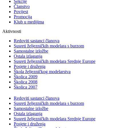
Sekcije
Članstvo
Povijest
Promocija
Klub u medijima
Aktivnosti
Redoviti sastanci članova
Susreti željezničkih modelara s burzom
Samostalne izložbe
Ostala izlaganja
Susreti željezničkih modelara Srednje Europe
Posjete i druženja
Škola željezničkog modelarstva
Školica 2009
Školica 2008
Školica 2007
Redoviti sastanci članova
Susreti željezničkih modelara s burzom
Samostalne izložbe
Ostala izlaganja
Susreti željezničkih modelara Srednje Europe
Posjete i druženja