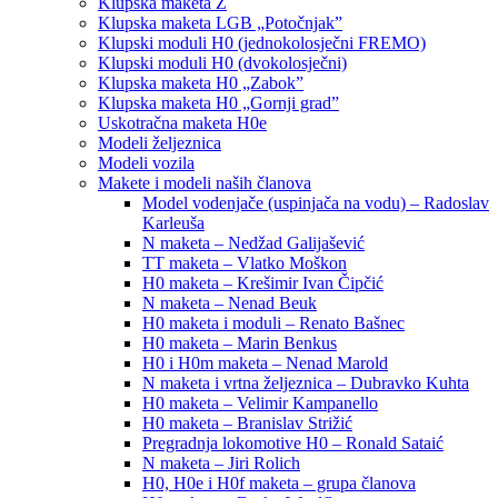
Klupska maketa Z
Klupska maketa LGB „Potočnjak”
Klupski moduli H0 (jednokolosječni FREMO)
Klupski moduli H0 (dvokolosječni)
Klupska maketa H0 „Zabok”
Klupska maketa H0 „Gornji grad”
Uskotračna maketa H0e
Modeli željeznica
Modeli vozila
Makete i modeli naših članova
Model vodenjače (uspinjača na vodu) – Radoslav
Karleuša
N maketa – Nedžad Galijašević
TT maketa – Vlatko Moškon
H0 maketa – Krešimir Ivan Čipčić
N maketa – Nenad Beuk
H0 maketa i moduli – Renato Bašnec
H0 maketa – Marin Benkus
H0 i H0m maketa – Nenad Marold
N maketa i vrtna željeznica – Dubravko Kuhta
H0 maketa – Velimir Kampanello
H0 maketa – Branislav Strižić
Pregradnja lokomotive H0 – Ronald Sataić
N maketa – Jiri Rolich
H0, H0e i H0f maketa – grupa članova