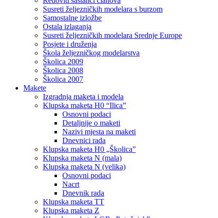
Redoviti sastanci članova
Susreti željezničkih modelara s burzom
Samostalne izložbe
Ostala izlaganja
Susreti željezničkih modelara Srednje Europe
Posjete i druženja
Škola željezničkog modelarstva
Školica 2009
Školica 2008
Školica 2007
Makete
Izgradnja maketa i modela
Klupska maketa H0 “Ilica”
Osnovni podaci
Detaljnije o maketi
Nazivi mjesta na maketi
Dnevnici rada
Klupska maketa H0 „Školica”
Klupska maketa N (mala)
Klupska maketa N (velika)
Osnovni podaci
Nacrt
Dnevnik rada
Klupska maketa TT
Klupska maketa Z