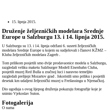
15. lipnja 2015.
Druženje željezničkih modelara Srednje
Europe u Salzburgu 13. i 14. lipnja 2015.
U Salzburgu su 13. i 14. lipnja održani 6. susreti željezničkih
modelara Srednje Europe u kojem su sudjelovali i članovi KŽMZ –
Kluba željezničkih modelara Zagreb .
Tom prilikom posjetili smo dvije prodavaonice modela u Salzburgu,
razgledali veliku maketu Salzburger Modell Eisenbahn Cluba,
posjetili muzej Red Bulla u zračnoj luci i naravno temeljito
razgledali prelijepi Mozartov grad . Iskoristili smo priliku i posjetili
desetak km udaljeni željeznički muzej u Freilassingu u Njemačkoj.
Dio ugođaja s ovog lijepog druženja pokazuju fotografije koje je
snimio Vjekoslav Suton.
Fotogalerija
O nama