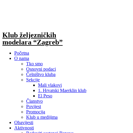
Skip
to
content
Klub željezničkih
modelara “Zagreb”
Početna
O nama
Tko smo
Osnovni podaci
Čelništvo kluba
Sekcije
Mali vlakovi
1. Hrvatski Maerklin klub
El Peso
Članstvo
Povijest
Promocija
Klub u medijima
Obavijesti
Aktivnosti