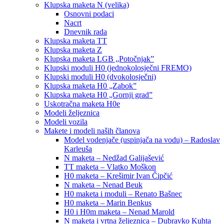
Klupska maketa N (velika)
Osnovni podaci
Nacrt
Dnevnik rada
Klupska maketa TT
Klupska maketa Z
Klupska maketa LGB „Potočnjak”
Klupski moduli H0 (jednokolosječni FREMO)
Klupski moduli H0 (dvokolosječni)
Klupska maketa H0 „Zabok”
Klupska maketa H0 „Gornji grad”
Uskotračna maketa H0e
Modeli željeznica
Modeli vozila
Makete i modeli naših članova
Model vodenjače (uspinjača na vodu) – Radoslav
Karleuša
N maketa – Nedžad Galijašević
TT maketa – Vlatko Moškon
H0 maketa – Krešimir Ivan Čipčić
N maketa – Nenad Beuk
H0 maketa i moduli – Renato Bašnec
H0 maketa – Marin Benkus
H0 i H0m maketa – Nenad Marold
N maketa i vrtna željeznica – Dubravko Kuhta