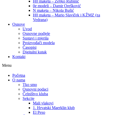
H0 maketa – Željko Rubinić
0e modeli – Damir Orešković
N maketa – Nikola Bušić
H0 maketa – Mario Slaviček i KŽMZ (za
Vedrana)
Osnove
Uvod
Osnovne podjele
Sustavi i mjerila
Proizvođači modela
Časopisi
Digitalni kutak
Kontakt
Menu
Početna
O nama
Tko smo
Osnovni podaci
Čelništvo kluba
Sekcije
Mali vlakovi
1. Hrvatski Maerklin klub
El Peso