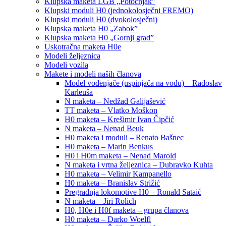
Klupska maketa LGB „Potočnjak”
Klupski moduli H0 (jednokolosječni FREMO)
Klupski moduli H0 (dvokolosječni)
Klupska maketa H0 „Zabok”
Klupska maketa H0 „Gornji grad”
Uskotračna maketa H0e
Modeli željeznica
Modeli vozila
Makete i modeli naših članova
Model vodenjače (uspinjača na vodu) – Radoslav
Karleuša
N maketa – Nedžad Galijašević
TT maketa – Vlatko Moškon
H0 maketa – Krešimir Ivan Čipčić
N maketa – Nenad Beuk
H0 maketa i moduli – Renato Bašnec
H0 maketa – Marin Benkus
H0 i H0m maketa – Nenad Marold
N maketa i vrtna željeznica – Dubravko Kuhta
H0 maketa – Velimir Kampanello
H0 maketa – Branislav Strižić
Pregradnja lokomotive H0 – Ronald Sataić
N maketa – Jiri Rolich
H0, H0e i H0f maketa – grupa članova
H0 maketa – Darko Woelfl