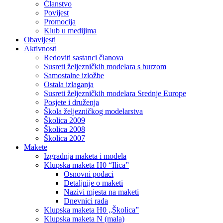
Članstvo
Povijest
Promocija
Klub u medijima
Obavijesti
Aktivnosti
Redoviti sastanci članova
Susreti željezničkih modelara s burzom
Samostalne izložbe
Ostala izlaganja
Susreti željezničkih modelara Srednje Europe
Posjete i druženja
Škola željezničkog modelarstva
Školica 2009
Školica 2008
Školica 2007
Makete
Izgradnja maketa i modela
Klupska maketa H0 “Ilica”
Osnovni podaci
Detaljnije o maketi
Nazivi mjesta na maketi
Dnevnici rada
Klupska maketa H0 „Školica”
Klupska maketa N (mala)