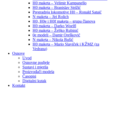
H0 maketa – Velimir Kampanello
H0 maketa – Branislav Strižić
Pregradnja lokomotive H0 – Ronald Sataić
N maketa – Jiri Rolich
H0, H0e i H0f maketa – grupa članova
H0 maketa – Darko Woelfl
H0 maketa – Željko Rubinić
0e modeli – Damir Orešković
N maketa – Nikola Bušić
H0 maketa – Mario Slaviček i KŽMZ (za
Vedrana)
Osnove
Uvod
Osnovne podjele
Sustavi i mjerila
Proizvođači modela
Časopisi
Digitalni kutak
Kontakt