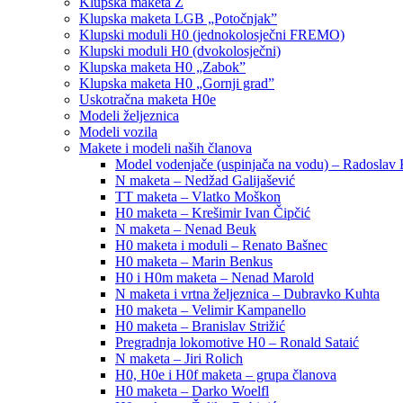
Klupska maketa Z
Klupska maketa LGB „Potočnjak”
Klupski moduli H0 (jednokolosječni FREMO)
Klupski moduli H0 (dvokolosječni)
Klupska maketa H0 „Zabok”
Klupska maketa H0 „Gornji grad”
Uskotračna maketa H0e
Modeli željeznica
Modeli vozila
Makete i modeli naših članova
Model vodenjače (uspinjača na vodu) – Radoslav 
N maketa – Nedžad Galijašević
TT maketa – Vlatko Moškon
H0 maketa – Krešimir Ivan Čipčić
N maketa – Nenad Beuk
H0 maketa i moduli – Renato Bašnec
H0 maketa – Marin Benkus
H0 i H0m maketa – Nenad Marold
N maketa i vrtna željeznica – Dubravko Kuhta
H0 maketa – Velimir Kampanello
H0 maketa – Branislav Strižić
Pregradnja lokomotive H0 – Ronald Sataić
N maketa – Jiri Rolich
H0, H0e i H0f maketa – grupa članova
H0 maketa – Darko Woelfl