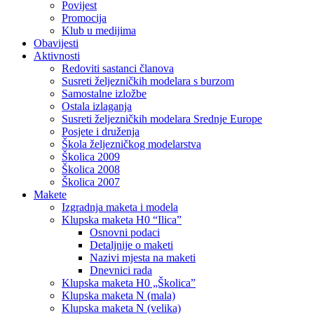
Povijest
Promocija
Klub u medijima
Obavijesti
Aktivnosti
Redoviti sastanci članova
Susreti željezničkih modelara s burzom
Samostalne izložbe
Ostala izlaganja
Susreti željezničkih modelara Srednje Europe
Posjete i druženja
Škola željezničkog modelarstva
Školica 2009
Školica 2008
Školica 2007
Makete
Izgradnja maketa i modela
Klupska maketa H0 “Ilica”
Osnovni podaci
Detaljnije o maketi
Nazivi mjesta na maketi
Dnevnici rada
Klupska maketa H0 „Školica”
Klupska maketa N (mala)
Klupska maketa N (velika)