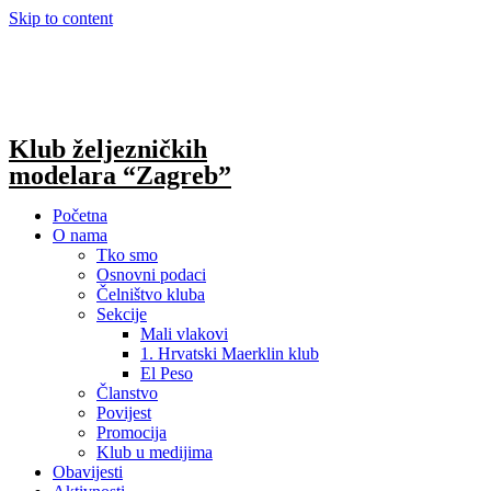
Skip to content
Klub željezničkih
modelara “Zagreb”
Početna
O nama
Tko smo
Osnovni podaci
Čelništvo kluba
Sekcije
Mali vlakovi
1. Hrvatski Maerklin klub
El Peso
Članstvo
Povijest
Promocija
Klub u medijima
Obavijesti