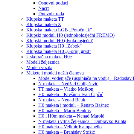
Osnovni podaci
Nacrt
Dnevnik rada
Klupska maketa TT
Klupska maketa Z
Klupska maketa LGB „Potočnjak”
Klupski moduli H0 (jednokolosječni FREMO)
Klupski moduli H0 (dvokolosječni)
Klupska maketa H0 „Zabok”
Klupska maketa H0 „Gornji grad”
Uskotračna maketa H0e
Modeli željeznica
Modeli vozila
Makete i modeli naših članova
Model vodenjače (uspinjača na vodu) – Radoslav 
N maketa – Nedžad Galijašević
TT maketa – Vlatko Moškon
H0 maketa – Krešimir Ivan Čipčić
N maketa – Nenad Beuk
H0 maketa i moduli – Renato Bašnec
H0 maketa – Marin Benkus
H0 i H0m maketa – Nenad Marold
N maketa i vrtna željeznica – Dubravko Kuhta
H0 maketa – Velimir Kampanello
H0 maketa – Branislav Strižić