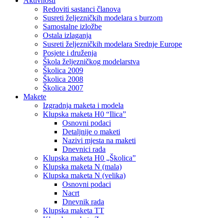
Aktivnosti
Redoviti sastanci članova
Susreti željezničkih modelara s burzom
Samostalne izložbe
Ostala izlaganja
Susreti željezničkih modelara Srednje Europe
Posjete i druženja
Škola željezničkog modelarstva
Školica 2009
Školica 2008
Školica 2007
Makete
Izgradnja maketa i modela
Klupska maketa H0 “Ilica”
Osnovni podaci
Detaljnije o maketi
Nazivi mjesta na maketi
Dnevnici rada
Klupska maketa H0 „Školica”
Klupska maketa N (mala)
Klupska maketa N (velika)
Osnovni podaci
Nacrt
Dnevnik rada
Klupska maketa TT