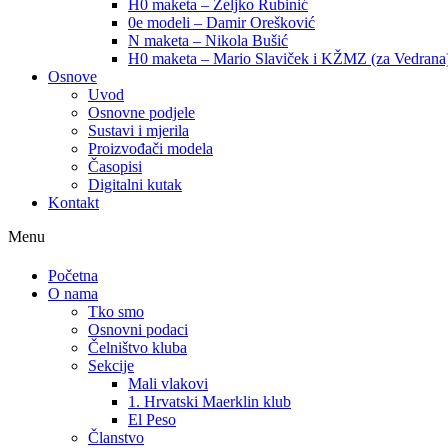
H0 maketa – Željko Rubinić
0e modeli – Damir Orešković
N maketa – Nikola Bušić
H0 maketa – Mario Slaviček i KŽMZ (za Vedrana
Osnove
Uvod
Osnovne podjele
Sustavi i mjerila
Proizvođači modela
Časopisi
Digitalni kutak
Kontakt
Menu
Početna
O nama
Tko smo
Osnovni podaci
Čelništvo kluba
Sekcije
Mali vlakovi
1. Hrvatski Maerklin klub
El Peso
Članstvo