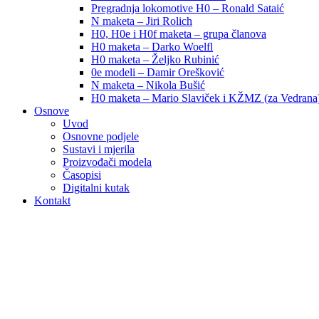
Pregradnja lokomotive H0 – Ronald Sataić
N maketa – Jiri Rolich
H0, H0e i H0f maketa – grupa članova
H0 maketa – Darko Woelfl
H0 maketa – Željko Rubinić
0e modeli – Damir Orešković
N maketa – Nikola Bušić
H0 maketa – Mario Slaviček i KŽMZ (za Vedrana
Osnove
Uvod
Osnovne podjele
Sustavi i mjerila
Proizvođači modela
Časopisi
Digitalni kutak
Kontakt