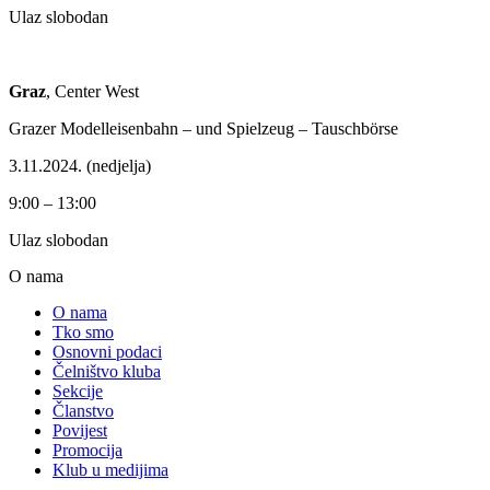
Ulaz slobodan
Graz
, Center West
Grazer Modelleisenbahn – und Spielzeug – Tauschbörse
3.11.2024. (nedjelja)
9:00 – 13:00
Ulaz slobodan
O nama
O nama
Tko smo
Osnovni podaci
Čelništvo kluba
Sekcije
Članstvo
Povijest
Promocija
Klub u medijima