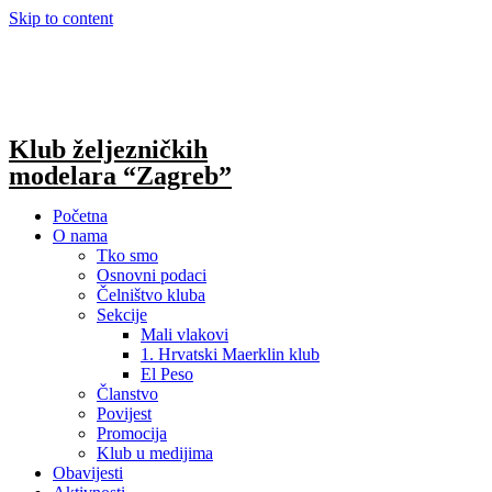
Skip to content
Klub željezničkih
modelara “Zagreb”
Početna
O nama
Tko smo
Osnovni podaci
Čelništvo kluba
Sekcije
Mali vlakovi
1. Hrvatski Maerklin klub
El Peso
Članstvo
Povijest
Promocija
Klub u medijima
Obavijesti