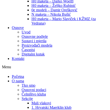
H0 maketa – Darko Woelfl
H0 maketa – Željko Rubinić
0e modeli – Damir Orešković
N maketa – Nikola Bušić
H0 maketa – Mario Slaviček i KŽMZ (za
Vedrana)
Osnove
Uvod
Osnovne podjele
Sustavi i mjerila
Proizvođači modela
Časopisi
Digitalni kutak
Kontakt
Menu
Početna
O nama
Tko smo
Osnovni podaci
Čelništvo kluba
Sekcije
Mali vlakovi
1. Hrvatski Maerklin klub