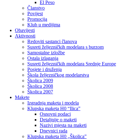
El Peso
Članstvo
Povijest
Promocija
Klub u medijima
Obavijesti
Aktivnosti
Redoviti sastanci članova
Susreti željezničkih modelara s burzom
Samostalne izložbe
Ostala izlaganja
Susreti željezničkih modelara Srednje Europe
Posjete i druženja
Škola željezničkog modelarstva
Školica 2009
Školica 2008
Školica 2007
Makete
Izgradnja maketa i modela
Klupska maketa H0 “Ilica”
Osnovni podaci
Detaljnije o maketi
Nazivi mjesta na maketi
Dnevnici rada
Klupska maketa H0 „Školica”