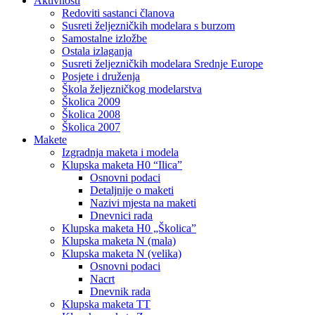
Aktivnosti
Redoviti sastanci članova
Susreti željezničkih modelara s burzom
Samostalne izložbe
Ostala izlaganja
Susreti željezničkih modelara Srednje Europe
Posjete i druženja
Škola željezničkog modelarstva
Školica 2009
Školica 2008
Školica 2007
Makete
Izgradnja maketa i modela
Klupska maketa H0 “Ilica”
Osnovni podaci
Detaljnije o maketi
Nazivi mjesta na maketi
Dnevnici rada
Klupska maketa H0 „Školica”
Klupska maketa N (mala)
Klupska maketa N (velika)
Osnovni podaci
Nacrt
Dnevnik rada
Klupska maketa TT