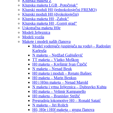
Klupska maketa Z
Klupska maketa LGB „Potočnjak”
Klupski moduli H0 (jednokolosječni FREMO)
Klupski moduli H0 (dvokolosječni)
Klupska maketa H0 „Zabok”
Klupska maketa H0 „Gornji grad”
Uskotračna maketa H0e
Modeli željeznica
Modeli vozila
Makete i modeli naših članova
Model vodenjače (uspinjača na vodu) – Radoslav
Karleuša
N maketa – Nedžad Galijašević
TT maketa – Vlatko Moškon
H0 maketa – Krešimir Ivan Čipčić
N maketa – Nenad Beuk
H0 maketa i moduli – Renato Bašnec
H0 maketa – Marin Benkus
H0 i H0m maketa – Nenad Marold
N maketa i vrtna željeznica – Dubravko Kuhta
H0 maketa – Velimir Kampanello
H0 maketa – Branislav Strižić
Pregradnja lokomotive H0 – Ronald Sataić
N maketa – Jiri Rolich
H0, H0e i H0f maketa – grupa članova