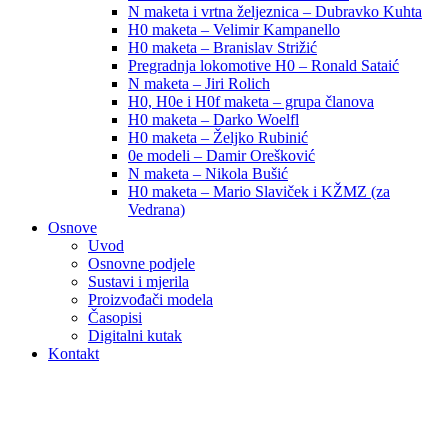
N maketa i vrtna željeznica – Dubravko Kuhta
H0 maketa – Velimir Kampanello
H0 maketa – Branislav Strižić
Pregradnja lokomotive H0 – Ronald Sataić
N maketa – Jiri Rolich
H0, H0e i H0f maketa – grupa članova
H0 maketa – Darko Woelfl
H0 maketa – Željko Rubinić
0e modeli – Damir Orešković
N maketa – Nikola Bušić
H0 maketa – Mario Slaviček i KŽMZ (za
Vedrana)
Osnove
Uvod
Osnovne podjele
Sustavi i mjerila
Proizvođači modela
Časopisi
Digitalni kutak
Kontakt