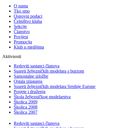
O nama
Tko smo
Osnovni podaci
Čelništvo kluba
Sekcije
Članstvo
Povijest
Promocija
Klub u medijima
Aktivnosti
Redoviti sastanci članova
Susreti željezničkih modelara s burzom
Samostalne izložbe
Ostala izlaganja
Susreti željezničkih modelara Srednje Europe
Posjete i druženja
Škola željezničkog modelarstva
Školica 2009
Školica 2008
Školica 2007
Redoviti sastanci članova