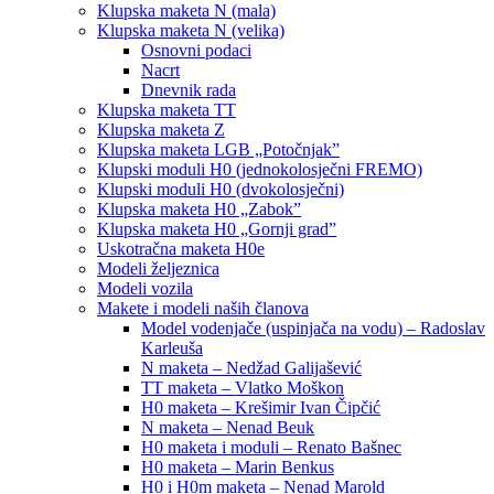
Klupska maketa N (mala)
Klupska maketa N (velika)
Osnovni podaci
Nacrt
Dnevnik rada
Klupska maketa TT
Klupska maketa Z
Klupska maketa LGB „Potočnjak”
Klupski moduli H0 (jednokolosječni FREMO)
Klupski moduli H0 (dvokolosječni)
Klupska maketa H0 „Zabok”
Klupska maketa H0 „Gornji grad”
Uskotračna maketa H0e
Modeli željeznica
Modeli vozila
Makete i modeli naših članova
Model vodenjače (uspinjača na vodu) – Radoslav
Karleuša
N maketa – Nedžad Galijašević
TT maketa – Vlatko Moškon
H0 maketa – Krešimir Ivan Čipčić
N maketa – Nenad Beuk
H0 maketa i moduli – Renato Bašnec
H0 maketa – Marin Benkus
H0 i H0m maketa – Nenad Marold