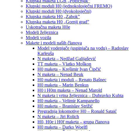
Klupska maketa LGB „Potočnjak”
Klupski moduli H0 (jednokolosječni FREMO)
Klupski moduli H0 (dvokolosječni)
Klupska maketa H0 „Zabok”
Klupska maketa H0 „Gornji grad”
Uskotračna maketa H0e
Modeli željeznica
Modeli vozila
Makete i modeli naših članova
Model vodenjače (uspinjača na vodu) – Radoslav
Karleuša
N maketa – Nedžad Galijašević
TT maketa – Vlatko Moškon
H0 maketa – Krešimir Ivan Čipčić
N maketa – Nenad Beuk
H0 maketa i moduli – Renato Bašnec
H0 maketa – Marin Benkus
H0 i H0m maketa – Nenad Marold
N maketa i vrtna željeznica – Dubravko Kuhta
H0 maketa – Velimir Kampanello
H0 maketa – Branislav Strižić
Pregradnja lokomotive H0 – Ronald Sataić
N maketa – Jiri Rolich
H0, H0e i H0f maketa – grupa članova
H0 maketa – Darko Woelfl