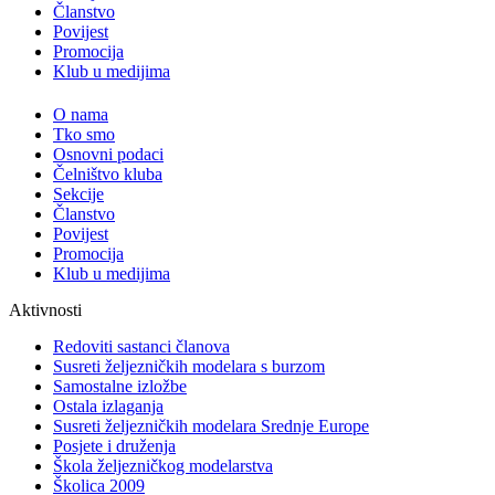
Članstvo
Povijest
Promocija
Klub u medijima
O nama
Tko smo
Osnovni podaci
Čelništvo kluba
Sekcije
Članstvo
Povijest
Promocija
Klub u medijima
Aktivnosti
Redoviti sastanci članova
Susreti željezničkih modelara s burzom
Samostalne izložbe
Ostala izlaganja
Susreti željezničkih modelara Srednje Europe
Posjete i druženja
Škola željezničkog modelarstva
Školica 2009