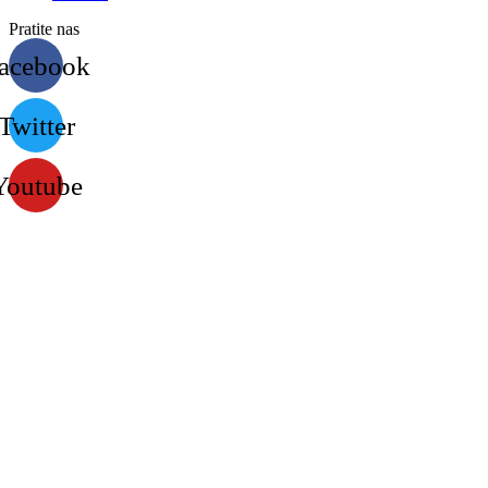
Pratite nas
acebook
Twitter
Youtube