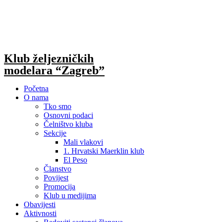
Skip
to
content
Klub željezničkih
modelara “Zagreb”
Početna
O nama
Tko smo
Osnovni podaci
Čelništvo kluba
Sekcije
Mali vlakovi
1. Hrvatski Maerklin klub
El Peso
Članstvo
Povijest
Promocija
Klub u medijima
Obavijesti
Aktivnosti