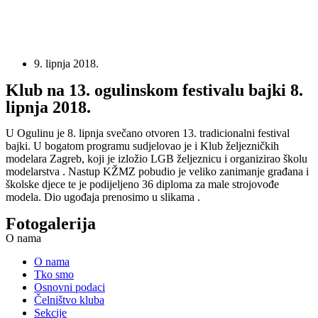
9. lipnja 2018.
Klub na 13. ogulinskom festivalu bajki 8.
lipnja 2018.
U Ogulinu je 8. lipnja svečano otvoren 13. tradicionalni festival
bajki. U bogatom programu sudjelovao je i Klub željezničkih
modelara Zagreb, koji je izložio LGB željeznicu i organizirao školu
modelarstva . Nastup KŽMZ pobudio je veliko zanimanje građana i
školske djece te je podijeljeno 36 diploma za male strojovođe
modela. Dio ugođaja prenosimo u slikama .
Fotogalerija
O nama
O nama
Tko smo
Osnovni podaci
Čelništvo kluba
Sekcije