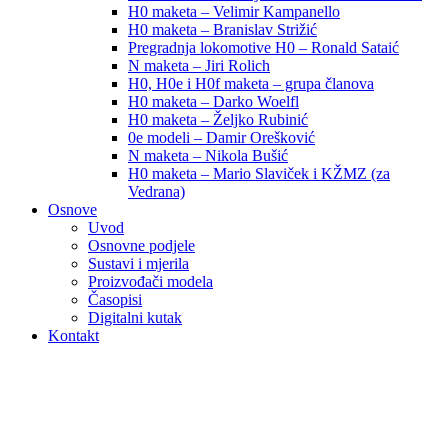
H0 maketa – Velimir Kampanello
H0 maketa – Branislav Strižić
Pregradnja lokomotive H0 – Ronald Sataić
N maketa – Jiri Rolich
H0, H0e i H0f maketa – grupa članova
H0 maketa – Darko Woelfl
H0 maketa – Željko Rubinić
0e modeli – Damir Orešković
N maketa – Nikola Bušić
H0 maketa – Mario Slaviček i KŽMZ (za
Vedrana)
Osnove
Uvod
Osnovne podjele
Sustavi i mjerila
Proizvođači modela
Časopisi
Digitalni kutak
Kontakt