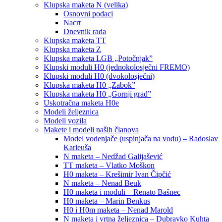
Klupska maketa N (velika)
Osnovni podaci
Nacrt
Dnevnik rada
Klupska maketa TT
Klupska maketa Z
Klupska maketa LGB „Potočnjak”
Klupski moduli H0 (jednokolosječni FREMO)
Klupski moduli H0 (dvokolosječni)
Klupska maketa H0 „Zabok”
Klupska maketa H0 „Gornji grad”
Uskotračna maketa H0e
Modeli željeznica
Modeli vozila
Makete i modeli naših članova
Model vodenjače (uspinjača na vodu) – Radoslav
Karleuša
N maketa – Nedžad Galijašević
TT maketa – Vlatko Moškon
H0 maketa – Krešimir Ivan Čipčić
N maketa – Nenad Beuk
H0 maketa i moduli – Renato Bašnec
H0 maketa – Marin Benkus
H0 i H0m maketa – Nenad Marold
N maketa i vrtna željeznica – Dubravko Kuhta