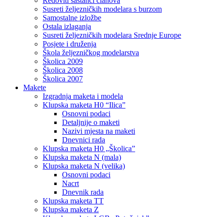
Redoviti sastanci članova
Susreti željezničkih modelara s burzom
Samostalne izložbe
Ostala izlaganja
Susreti željezničkih modelara Srednje Europe
Posjete i druženja
Škola željezničkog modelarstva
Školica 2009
Školica 2008
Školica 2007
Makete
Izgradnja maketa i modela
Klupska maketa H0 “Ilica”
Osnovni podaci
Detaljnije o maketi
Nazivi mjesta na maketi
Dnevnici rada
Klupska maketa H0 „Školica”
Klupska maketa N (mala)
Klupska maketa N (velika)
Osnovni podaci
Nacrt
Dnevnik rada
Klupska maketa TT
Klupska maketa Z