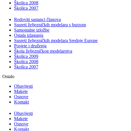
Školica 2008
Školica 2007
Redoviti sastanci članova
Susreti željezničkih modelara s burzom
Samostalne izložbe
Ostala izlaganja
Susreti željezničkih modelara Srednje Europe
Posjete i druženja
Škola željezničkog modelarstva
Školica 2009
Školica 2008
Školica 2007
Ostalo
Obavijesti
Makete
Osnove
Kontakt
Obavijesti
Makete
Osnove
Kontakt