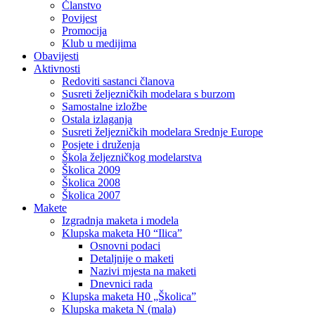
Članstvo
Povijest
Promocija
Klub u medijima
Obavijesti
Aktivnosti
Redoviti sastanci članova
Susreti željezničkih modelara s burzom
Samostalne izložbe
Ostala izlaganja
Susreti željezničkih modelara Srednje Europe
Posjete i druženja
Škola željezničkog modelarstva
Školica 2009
Školica 2008
Školica 2007
Makete
Izgradnja maketa i modela
Klupska maketa H0 “Ilica”
Osnovni podaci
Detaljnije o maketi
Nazivi mjesta na maketi
Dnevnici rada
Klupska maketa H0 „Školica”
Klupska maketa N (mala)