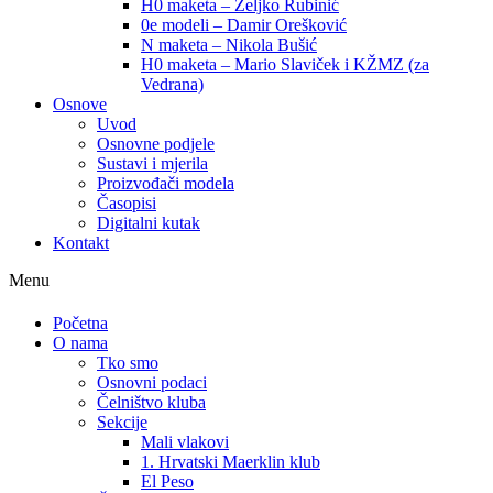
H0 maketa – Željko Rubinić
0e modeli – Damir Orešković
N maketa – Nikola Bušić
H0 maketa – Mario Slaviček i KŽMZ (za
Vedrana)
Osnove
Uvod
Osnovne podjele
Sustavi i mjerila
Proizvođači modela
Časopisi
Digitalni kutak
Kontakt
Menu
Početna
O nama
Tko smo
Osnovni podaci
Čelništvo kluba
Sekcije
Mali vlakovi
1. Hrvatski Maerklin klub
El Peso