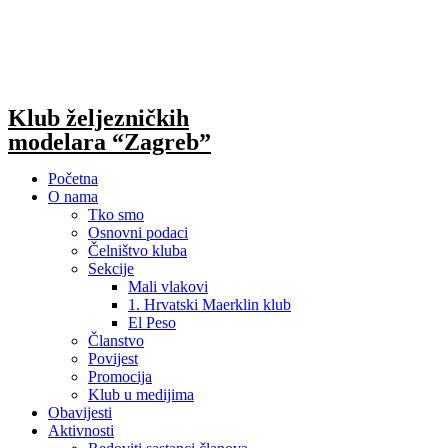
Skip
to
content
Klub željezničkih
modelara “Zagreb”
Početna
O nama
Tko smo
Osnovni podaci
Čelništvo kluba
Sekcije
Mali vlakovi
1. Hrvatski Maerklin klub
El Peso
Članstvo
Povijest
Promocija
Klub u medijima
Obavijesti
Aktivnosti