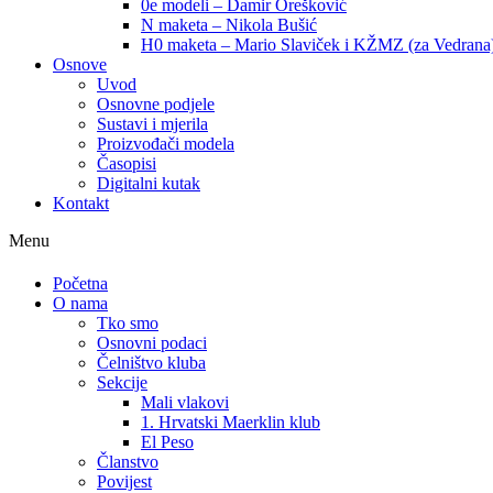
0e modeli – Damir Orešković
N maketa – Nikola Bušić
H0 maketa – Mario Slaviček i KŽMZ (za Vedrana
Osnove
Uvod
Osnovne podjele
Sustavi i mjerila
Proizvođači modela
Časopisi
Digitalni kutak
Kontakt
Menu
Početna
O nama
Tko smo
Osnovni podaci
Čelništvo kluba
Sekcije
Mali vlakovi
1. Hrvatski Maerklin klub
El Peso
Članstvo
Povijest