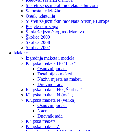
Redoviti sastanci članova
Susreti željezničkih modelara s burzom
Samostalne izložbe
Ostala izlaganja
Susreti željezničkih modelara Srednje Europe
Posjete i druženja
Škola željezničkog modelarstva
Školica 2009
Školica 2008
Školica 2007
Makete
Izgradnja maketa i modela
Klupska maketa H0 “Ilica”
Osnovni podaci
Detaljnije o maketi
Nazivi mjesta na maketi
Dnevnici rada
Klupska maketa H0 „Školica”
Klupska maketa N (mala)
Klupska maketa N (velika)
Osnovni podaci
Nacrt
Dnevnik rada
Klupska maketa TT
Klupska maketa Z