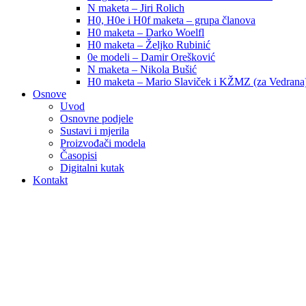
N maketa – Jiri Rolich
H0, H0e i H0f maketa – grupa članova
H0 maketa – Darko Woelfl
H0 maketa – Željko Rubinić
0e modeli – Damir Orešković
N maketa – Nikola Bušić
H0 maketa – Mario Slaviček i KŽMZ (za Vedrana
Osnove
Uvod
Osnovne podjele
Sustavi i mjerila
Proizvođači modela
Časopisi
Digitalni kutak
Kontakt