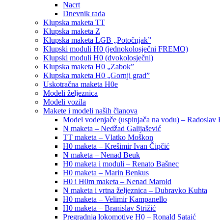
Nacrt
Dnevnik rada
Klupska maketa TT
Klupska maketa Z
Klupska maketa LGB „Potočnjak”
Klupski moduli H0 (jednokolosječni FREMO)
Klupski moduli H0 (dvokolosječni)
Klupska maketa H0 „Zabok”
Klupska maketa H0 „Gornji grad”
Uskotračna maketa H0e
Modeli željeznica
Modeli vozila
Makete i modeli naših članova
Model vodenjače (uspinjača na vodu) – Radoslav 
N maketa – Nedžad Galijašević
TT maketa – Vlatko Moškon
H0 maketa – Krešimir Ivan Čipčić
N maketa – Nenad Beuk
H0 maketa i moduli – Renato Bašnec
H0 maketa – Marin Benkus
H0 i H0m maketa – Nenad Marold
N maketa i vrtna željeznica – Dubravko Kuhta
H0 maketa – Velimir Kampanello
H0 maketa – Branislav Strižić
Pregradnja lokomotive H0 – Ronald Sataić