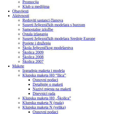
Promocija
Klub u medijima
Obavijesti
Aktivnosti
Redoviti sastanci članova
Susreti željezničkih modelara s burzom
Samostalne izložbe
Ostala izlaganja
Susreti željezničkih modelara Srednje Europe
Posjete i druženja
Škola željezničkog modelarstva
Školica 2009
Školica 2008
Školica 2007
Makete
Izgradnja maketa i modela
Klupska maketa H0 “Ilica”
Osnovni podaci
Detaljnije o maketi
Nazivi mjesta na maketi
Dnevnici rada
Klupska maketa H0 „Školica”
Klupska maketa N (mala)
Klupska maketa N (velika)
Osnovni podaci