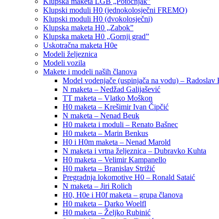
Klupska maketa LGB „Potočnjak”
Klupski moduli H0 (jednokolosječni FREMO)
Klupski moduli H0 (dvokolosječni)
Klupska maketa H0 „Zabok”
Klupska maketa H0 „Gornji grad”
Uskotračna maketa H0e
Modeli željeznica
Modeli vozila
Makete i modeli naših članova
Model vodenjače (uspinjača na vodu) – Radoslav 
N maketa – Nedžad Galijašević
TT maketa – Vlatko Moškon
H0 maketa – Krešimir Ivan Čipčić
N maketa – Nenad Beuk
H0 maketa i moduli – Renato Bašnec
H0 maketa – Marin Benkus
H0 i H0m maketa – Nenad Marold
N maketa i vrtna željeznica – Dubravko Kuhta
H0 maketa – Velimir Kampanello
H0 maketa – Branislav Strižić
Pregradnja lokomotive H0 – Ronald Sataić
N maketa – Jiri Rolich
H0, H0e i H0f maketa – grupa članova
H0 maketa – Darko Woelfl
H0 maketa – Željko Rubinić