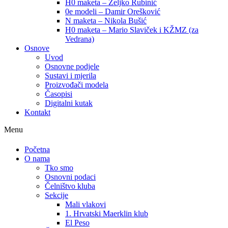
H0 maketa – Željko Rubinić
0e modeli – Damir Orešković
N maketa – Nikola Bušić
H0 maketa – Mario Slaviček i KŽMZ (za
Vedrana)
Osnove
Uvod
Osnovne podjele
Sustavi i mjerila
Proizvođači modela
Časopisi
Digitalni kutak
Kontakt
Menu
Početna
O nama
Tko smo
Osnovni podaci
Čelništvo kluba
Sekcije
Mali vlakovi
1. Hrvatski Maerklin klub
El Peso