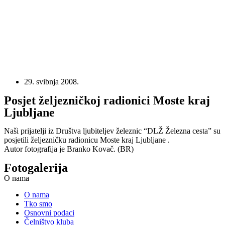
29. svibnja 2008.
Posjet željezničkoj radionici Moste kraj
Ljubljane
Naši prijatelji iz Društva ljubiteljev železnic “DLŽ Železna cesta” su
posjetili željezničku radionicu Moste kraj Ljubljane .
Autor fotografija je Branko Kovač. (BR)
Fotogalerija
O nama
O nama
Tko smo
Osnovni podaci
Čelništvo kluba