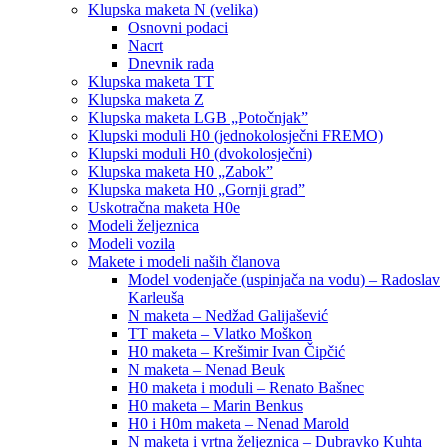
Klupska maketa N (velika)
Osnovni podaci
Nacrt
Dnevnik rada
Klupska maketa TT
Klupska maketa Z
Klupska maketa LGB „Potočnjak”
Klupski moduli H0 (jednokolosječni FREMO)
Klupski moduli H0 (dvokolosječni)
Klupska maketa H0 „Zabok”
Klupska maketa H0 „Gornji grad”
Uskotračna maketa H0e
Modeli željeznica
Modeli vozila
Makete i modeli naših članova
Model vodenjače (uspinjača na vodu) – Radoslav
Karleuša
N maketa – Nedžad Galijašević
TT maketa – Vlatko Moškon
H0 maketa – Krešimir Ivan Čipčić
N maketa – Nenad Beuk
H0 maketa i moduli – Renato Bašnec
H0 maketa – Marin Benkus
H0 i H0m maketa – Nenad Marold
N maketa i vrtna željeznica – Dubravko Kuhta