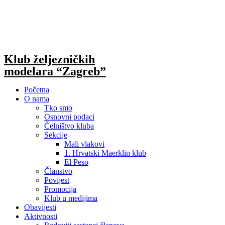
Skip
to
content
Klub željezničkih
modelara “Zagreb”
Početna
O nama
Tko smo
Osnovni podaci
Čelništvo kluba
Sekcije
Mali vlakovi
1. Hrvatski Maerklin klub
El Peso
Članstvo
Povijest
Promocija
Klub u medijima
Obavijesti
Aktivnosti