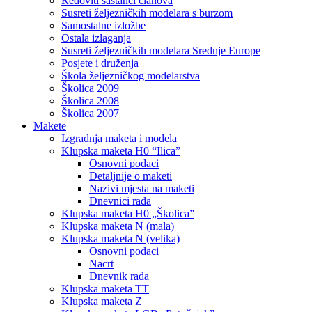
Redoviti sastanci članova
Susreti željezničkih modelara s burzom
Samostalne izložbe
Ostala izlaganja
Susreti željezničkih modelara Srednje Europe
Posjete i druženja
Škola željezničkog modelarstva
Školica 2009
Školica 2008
Školica 2007
Makete
Izgradnja maketa i modela
Klupska maketa H0 “Ilica”
Osnovni podaci
Detaljnije o maketi
Nazivi mjesta na maketi
Dnevnici rada
Klupska maketa H0 „Školica”
Klupska maketa N (mala)
Klupska maketa N (velika)
Osnovni podaci
Nacrt
Dnevnik rada
Klupska maketa TT
Klupska maketa Z