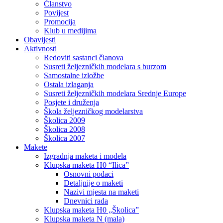
Članstvo
Povijest
Promocija
Klub u medijima
Obavijesti
Aktivnosti
Redoviti sastanci članova
Susreti željezničkih modelara s burzom
Samostalne izložbe
Ostala izlaganja
Susreti željezničkih modelara Srednje Europe
Posjete i druženja
Škola željezničkog modelarstva
Školica 2009
Školica 2008
Školica 2007
Makete
Izgradnja maketa i modela
Klupska maketa H0 “Ilica”
Osnovni podaci
Detaljnije o maketi
Nazivi mjesta na maketi
Dnevnici rada
Klupska maketa H0 „Školica”
Klupska maketa N (mala)