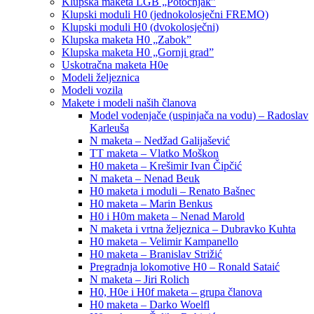
Klupska maketa LGB „Potočnjak”
Klupski moduli H0 (jednokolosječni FREMO)
Klupski moduli H0 (dvokolosječni)
Klupska maketa H0 „Zabok”
Klupska maketa H0 „Gornji grad”
Uskotračna maketa H0e
Modeli željeznica
Modeli vozila
Makete i modeli naših članova
Model vodenjače (uspinjača na vodu) – Radoslav
Karleuša
N maketa – Nedžad Galijašević
TT maketa – Vlatko Moškon
H0 maketa – Krešimir Ivan Čipčić
N maketa – Nenad Beuk
H0 maketa i moduli – Renato Bašnec
H0 maketa – Marin Benkus
H0 i H0m maketa – Nenad Marold
N maketa i vrtna željeznica – Dubravko Kuhta
H0 maketa – Velimir Kampanello
H0 maketa – Branislav Strižić
Pregradnja lokomotive H0 – Ronald Sataić
N maketa – Jiri Rolich
H0, H0e i H0f maketa – grupa članova
H0 maketa – Darko Woelfl