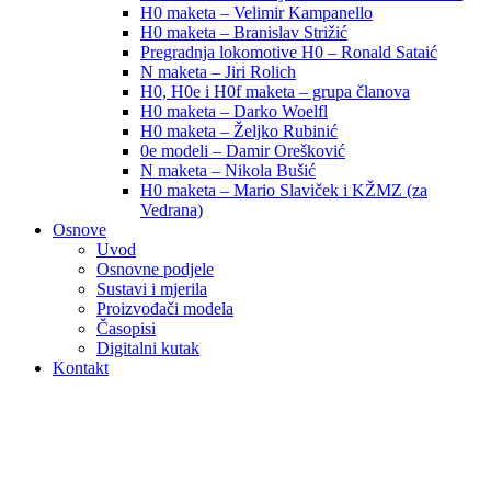
H0 maketa – Velimir Kampanello
H0 maketa – Branislav Strižić
Pregradnja lokomotive H0 – Ronald Sataić
N maketa – Jiri Rolich
H0, H0e i H0f maketa – grupa članova
H0 maketa – Darko Woelfl
H0 maketa – Željko Rubinić
0e modeli – Damir Orešković
N maketa – Nikola Bušić
H0 maketa – Mario Slaviček i KŽMZ (za
Vedrana)
Osnove
Uvod
Osnovne podjele
Sustavi i mjerila
Proizvođači modela
Časopisi
Digitalni kutak
Kontakt