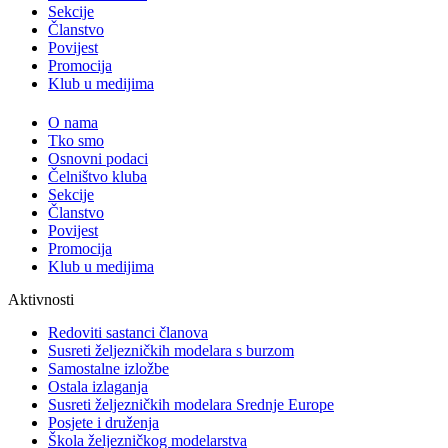
Sekcije
Članstvo
Povijest
Promocija
Klub u medijima
O nama
Tko smo
Osnovni podaci
Čelništvo kluba
Sekcije
Članstvo
Povijest
Promocija
Klub u medijima
Aktivnosti
Redoviti sastanci članova
Susreti željezničkih modelara s burzom
Samostalne izložbe
Ostala izlaganja
Susreti željezničkih modelara Srednje Europe
Posjete i druženja
Škola željezničkog modelarstva