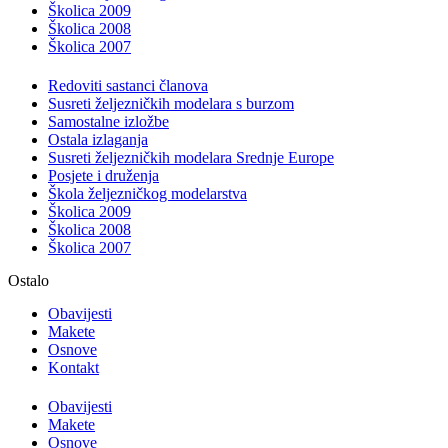
Školica 2009
Školica 2008
Školica 2007
Redoviti sastanci članova
Susreti željezničkih modelara s burzom
Samostalne izložbe
Ostala izlaganja
Susreti željezničkih modelara Srednje Europe
Posjete i druženja
Škola željezničkog modelarstva
Školica 2009
Školica 2008
Školica 2007
Ostalo
Obavijesti
Makete
Osnove
Kontakt
Obavijesti
Makete
Osnove