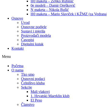
H0 maketa – Željko Rubinić
0e modeli – Damir Orešković
N maketa – Nikola Bušić
H0 maketa – Mario Slaviček i KŽMZ (za Vedrana
Osnove
Uvod
Osnovne podjele
Sustavi i mjerila
Proizvođači modela
Časopisi
Digitalni kutak
Kontakt
Menu
Početna
O nama
Tko smo
Osnovni podaci
Čelništvo kluba
Sekcije
Mali vlakovi
1. Hrvatski Maerklin klub
El Peso
Članstvo