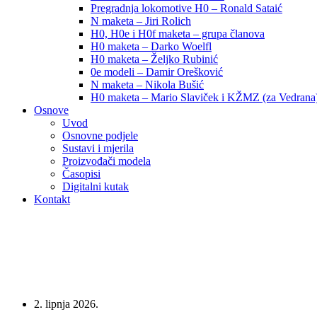
Pregradnja lokomotive H0 – Ronald Sataić
N maketa – Jiri Rolich
H0, H0e i H0f maketa – grupa članova
H0 maketa – Darko Woelfl
H0 maketa – Željko Rubinić
0e modeli – Damir Orešković
N maketa – Nikola Bušić
H0 maketa – Mario Slaviček i KŽMZ (za Vedrana
Osnove
Uvod
Osnovne podjele
Sustavi i mjerila
Proizvođači modela
Časopisi
Digitalni kutak
Kontakt
2. lipnja 2026.