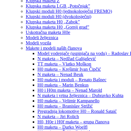
Klupska maketa Z
Klupska maketa LGB „Potočnjak”
Klupski moduli H0 (jednokolosječni FREMO)
Klupski moduli H0 (dvokolosječni)
Klupska maketa H0 „Zabok”
Klupska maketa H0 „Gornji grad”
Uskotračna maketa H0e
Modeli željeznica
Modeli vozila
Makete i modeli naših članova
Model vodenjače (uspinjača na vodu) – Radoslav 
N maketa – Nedžad Galijašević
TT maketa – Vlatko Moškon
H0 maketa – Krešimir Ivan Čipčić
N maketa – Nenad Beuk
H0 maketa i moduli – Renato Bašnec
H0 maketa – Marin Benkus
H0 i H0m maketa – Nenad Marold
N maketa i vrtna željeznica – Dubravko Kuhta
H0 maketa – Velimir Kampanello
H0 maketa – Branislav Strižić
Pregradnja lokomotive H0 – Ronald Sataić
N maketa – Jiri Rolich
H0, H0e i H0f maketa – grupa članova
H0 maketa – Darko Woelfl