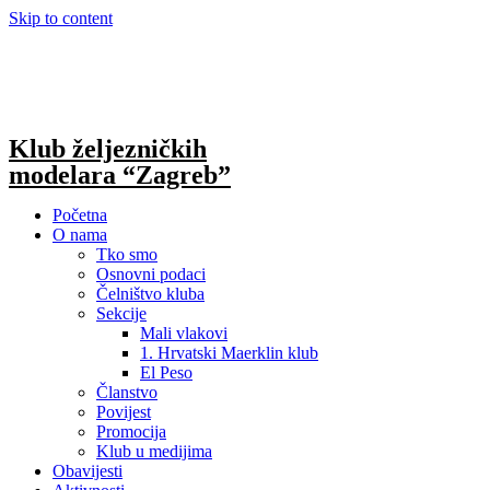
Skip to content
Klub željezničkih
modelara “Zagreb”
Početna
O nama
Tko smo
Osnovni podaci
Čelništvo kluba
Sekcije
Mali vlakovi
1. Hrvatski Maerklin klub
El Peso
Članstvo
Povijest
Promocija
Klub u medijima
Obavijesti