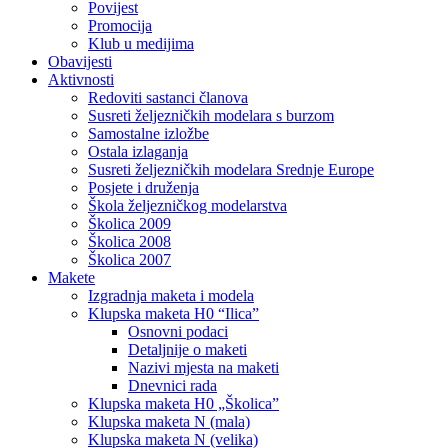
Povijest
Promocija
Klub u medijima
Obavijesti
Aktivnosti
Redoviti sastanci članova
Susreti željezničkih modelara s burzom
Samostalne izložbe
Ostala izlaganja
Susreti željezničkih modelara Srednje Europe
Posjete i druženja
Škola željezničkog modelarstva
Školica 2009
Školica 2008
Školica 2007
Makete
Izgradnja maketa i modela
Klupska maketa H0 “Ilica”
Osnovni podaci
Detaljnije o maketi
Nazivi mjesta na maketi
Dnevnici rada
Klupska maketa H0 „Školica”
Klupska maketa N (mala)
Klupska maketa N (velika)