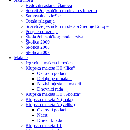
Aktivnosti
Redoviti sastanci članova
Susreti željezničkih modelara s burzom
Samostalne izložbe
Ostala izlaganja
Susreti željezničkih modelara Srednje Europe
Posjete i druženja
Škola željezničkog modelarstva
Školica 2009
Školica 2008
Školica 2007
Makete
Izgradnja maketa i modela
Klupska maketa H0 “Ilica”
Osnovni podaci
Detaljnije o maketi
Nazivi mjesta na maketi
Dnevnici rada
Klupska maketa H0 „Školica”
Klupska maketa N (mala)
Klupska maketa N (velika)
Osnovni podaci
Nacrt
Dnevnik rada
Klupska maketa TT