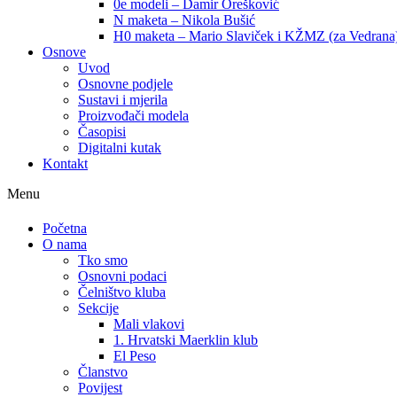
0e modeli – Damir Orešković
N maketa – Nikola Bušić
H0 maketa – Mario Slaviček i KŽMZ (za Vedrana
Osnove
Uvod
Osnovne podjele
Sustavi i mjerila
Proizvođači modela
Časopisi
Digitalni kutak
Kontakt
Menu
Početna
O nama
Tko smo
Osnovni podaci
Čelništvo kluba
Sekcije
Mali vlakovi
1. Hrvatski Maerklin klub
El Peso
Članstvo
Povijest