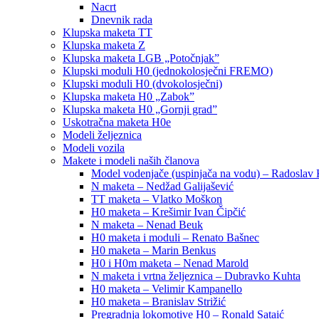
Nacrt
Dnevnik rada
Klupska maketa TT
Klupska maketa Z
Klupska maketa LGB „Potočnjak”
Klupski moduli H0 (jednokolosječni FREMO)
Klupski moduli H0 (dvokolosječni)
Klupska maketa H0 „Zabok”
Klupska maketa H0 „Gornji grad”
Uskotračna maketa H0e
Modeli željeznica
Modeli vozila
Makete i modeli naših članova
Model vodenjače (uspinjača na vodu) – Radoslav 
N maketa – Nedžad Galijašević
TT maketa – Vlatko Moškon
H0 maketa – Krešimir Ivan Čipčić
N maketa – Nenad Beuk
H0 maketa i moduli – Renato Bašnec
H0 maketa – Marin Benkus
H0 i H0m maketa – Nenad Marold
N maketa i vrtna željeznica – Dubravko Kuhta
H0 maketa – Velimir Kampanello
H0 maketa – Branislav Strižić
Pregradnja lokomotive H0 – Ronald Sataić