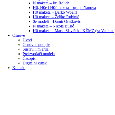
N maketa – Jiri Rolich
H0, H0e i H0f maketa – grupa članova
H0 maketa – Darko Woelfl
H0 maketa – Željko Rubinić
0e modeli – Damir Orešković
N maketa – Nikola Bušić
H0 maketa – Mario Slaviček i KŽMZ (za Vedrana
Osnove
Uvod
Osnovne podjele
Sustavi i mjerila
Proizvođači modela
Časopisi
Digitalni kutak
Kontakt