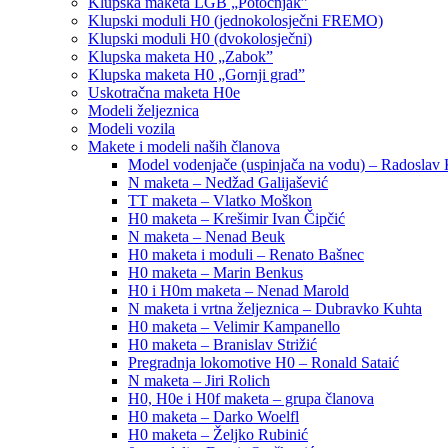
Klupska maketa LGB „Potočnjak”
Klupski moduli H0 (jednokolosječni FREMO)
Klupski moduli H0 (dvokolosječni)
Klupska maketa H0 „Zabok”
Klupska maketa H0 „Gornji grad”
Uskotračna maketa H0e
Modeli željeznica
Modeli vozila
Makete i modeli naših članova
Model vodenjače (uspinjača na vodu) – Radoslav 
N maketa – Nedžad Galijašević
TT maketa – Vlatko Moškon
H0 maketa – Krešimir Ivan Čipčić
N maketa – Nenad Beuk
H0 maketa i moduli – Renato Bašnec
H0 maketa – Marin Benkus
H0 i H0m maketa – Nenad Marold
N maketa i vrtna željeznica – Dubravko Kuhta
H0 maketa – Velimir Kampanello
H0 maketa – Branislav Strižić
Pregradnja lokomotive H0 – Ronald Sataić
N maketa – Jiri Rolich
H0, H0e i H0f maketa – grupa članova
H0 maketa – Darko Woelfl
H0 maketa – Željko Rubinić