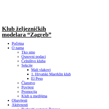
Skip
to
content
Klub željezničkih
modelara “Zagreb”
Početna
O nama
Tko smo
Osnovni podaci
Čelništvo kluba
Sekcije
Mali vlakovi
1. Hrvatski Maerklin klub
El Peso
Članstvo
Povijest
Promocija
Klub u medijima
Obavijesti
Aktivnosti