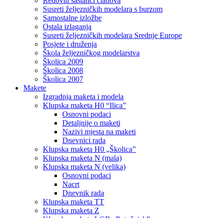
Redoviti sastanci članova
Susreti željezničkih modelara s burzom
Samostalne izložbe
Ostala izlaganja
Susreti željezničkih modelara Srednje Europe
Posjete i druženja
Škola željezničkog modelarstva
Školica 2009
Školica 2008
Školica 2007
Makete
Izgradnja maketa i modela
Klupska maketa H0 “Ilica”
Osnovni podaci
Detaljnije o maketi
Nazivi mjesta na maketi
Dnevnici rada
Klupska maketa H0 „Školica”
Klupska maketa N (mala)
Klupska maketa N (velika)
Osnovni podaci
Nacrt
Dnevnik rada
Klupska maketa TT
Klupska maketa Z