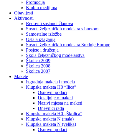
Promocija
Klub u medijima
Obavijesti
Aktivnosti
Redoviti sastanci članova
Susreti željezničkih modelara s burzom
Samostalne izložbe
Ostala izlaganja
Susreti željezničkih modelara Srednje Europe
Posjete i druženja
Škola željezničkog modelarstva
Školica 2009
Školica 2008
Školica 2007
Makete
Izgradnja maketa i modela
Klupska maketa H0 “Ilica”
Osnovni podaci
Detaljnije o maketi
Nazivi mjesta na maketi
Dnevnici rada
Klupska maketa H0 „Školica”
Klupska maketa N (mala)
Klupska maketa N (velika)
Osnovni podaci