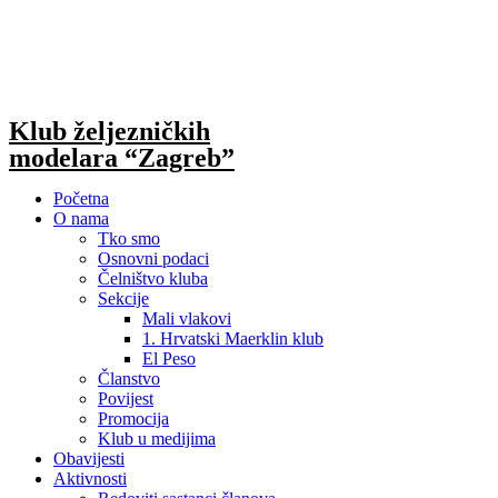
Skip
to
content
Klub željezničkih
modelara “Zagreb”
Početna
O nama
Tko smo
Osnovni podaci
Čelništvo kluba
Sekcije
Mali vlakovi
1. Hrvatski Maerklin klub
El Peso
Članstvo
Povijest
Promocija
Klub u medijima
Obavijesti
Aktivnosti