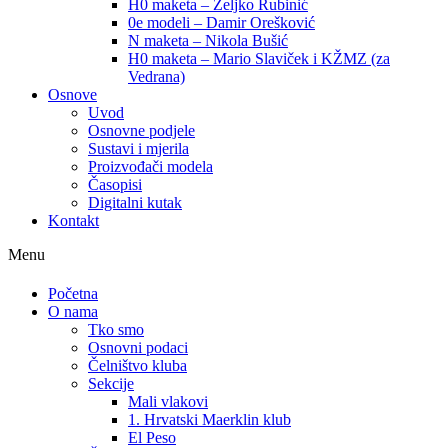
H0 maketa – Željko Rubinić
0e modeli – Damir Orešković
N maketa – Nikola Bušić
H0 maketa – Mario Slaviček i KŽMZ (za
Vedrana)
Osnove
Uvod
Osnovne podjele
Sustavi i mjerila
Proizvođači modela
Časopisi
Digitalni kutak
Kontakt
Menu
Početna
O nama
Tko smo
Osnovni podaci
Čelništvo kluba
Sekcije
Mali vlakovi
1. Hrvatski Maerklin klub
El Peso