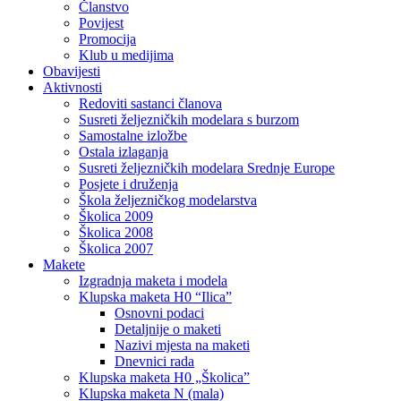
Članstvo
Povijest
Promocija
Klub u medijima
Obavijesti
Aktivnosti
Redoviti sastanci članova
Susreti željezničkih modelara s burzom
Samostalne izložbe
Ostala izlaganja
Susreti željezničkih modelara Srednje Europe
Posjete i druženja
Škola željezničkog modelarstva
Školica 2009
Školica 2008
Školica 2007
Makete
Izgradnja maketa i modela
Klupska maketa H0 “Ilica”
Osnovni podaci
Detaljnije o maketi
Nazivi mjesta na maketi
Dnevnici rada
Klupska maketa H0 „Školica”
Klupska maketa N (mala)