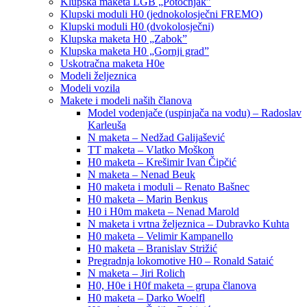
Klupska maketa LGB „Potočnjak”
Klupski moduli H0 (jednokolosječni FREMO)
Klupski moduli H0 (dvokolosječni)
Klupska maketa H0 „Zabok”
Klupska maketa H0 „Gornji grad”
Uskotračna maketa H0e
Modeli željeznica
Modeli vozila
Makete i modeli naših članova
Model vodenjače (uspinjača na vodu) – Radoslav
Karleuša
N maketa – Nedžad Galijašević
TT maketa – Vlatko Moškon
H0 maketa – Krešimir Ivan Čipčić
N maketa – Nenad Beuk
H0 maketa i moduli – Renato Bašnec
H0 maketa – Marin Benkus
H0 i H0m maketa – Nenad Marold
N maketa i vrtna željeznica – Dubravko Kuhta
H0 maketa – Velimir Kampanello
H0 maketa – Branislav Strižić
Pregradnja lokomotive H0 – Ronald Sataić
N maketa – Jiri Rolich
H0, H0e i H0f maketa – grupa članova
H0 maketa – Darko Woelfl