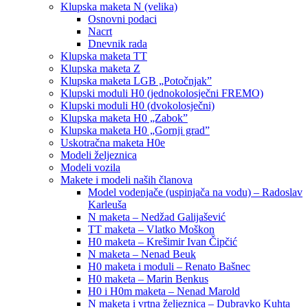
Klupska maketa N (velika)
Osnovni podaci
Nacrt
Dnevnik rada
Klupska maketa TT
Klupska maketa Z
Klupska maketa LGB „Potočnjak”
Klupski moduli H0 (jednokolosječni FREMO)
Klupski moduli H0 (dvokolosječni)
Klupska maketa H0 „Zabok”
Klupska maketa H0 „Gornji grad”
Uskotračna maketa H0e
Modeli željeznica
Modeli vozila
Makete i modeli naših članova
Model vodenjače (uspinjača na vodu) – Radoslav
Karleuša
N maketa – Nedžad Galijašević
TT maketa – Vlatko Moškon
H0 maketa – Krešimir Ivan Čipčić
N maketa – Nenad Beuk
H0 maketa i moduli – Renato Bašnec
H0 maketa – Marin Benkus
H0 i H0m maketa – Nenad Marold
N maketa i vrtna željeznica – Dubravko Kuhta