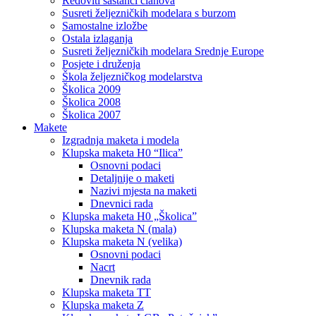
Redoviti sastanci članova
Susreti željezničkih modelara s burzom
Samostalne izložbe
Ostala izlaganja
Susreti željezničkih modelara Srednje Europe
Posjete i druženja
Škola željezničkog modelarstva
Školica 2009
Školica 2008
Školica 2007
Makete
Izgradnja maketa i modela
Klupska maketa H0 “Ilica”
Osnovni podaci
Detaljnije o maketi
Nazivi mjesta na maketi
Dnevnici rada
Klupska maketa H0 „Školica”
Klupska maketa N (mala)
Klupska maketa N (velika)
Osnovni podaci
Nacrt
Dnevnik rada
Klupska maketa TT
Klupska maketa Z