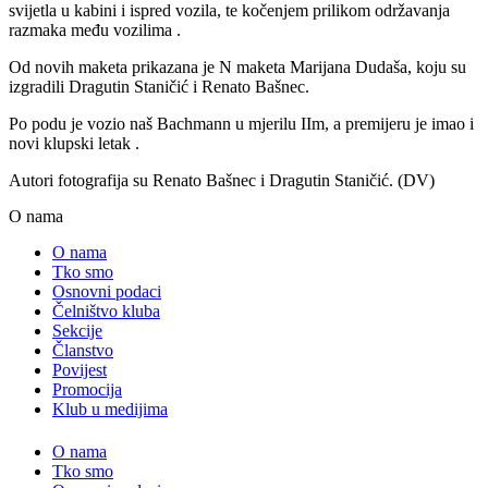
svijetla u kabini i ispred vozila, te kočenjem prilikom održavanja
razmaka među vozilima .
Od novih maketa prikazana je N maketa Marijana Dudaša, koju su
izgradili Dragutin Staničić i Renato Bašnec.
Po podu je vozio naš Bachmann u mjerilu IIm, a premijeru je imao i
novi klupski letak .
Autori fotografija su Renato Bašnec i Dragutin Staničić. (DV)
O nama
O nama
Tko smo
Osnovni podaci
Čelništvo kluba
Sekcije
Članstvo
Povijest
Promocija
Klub u medijima
O nama
Tko smo