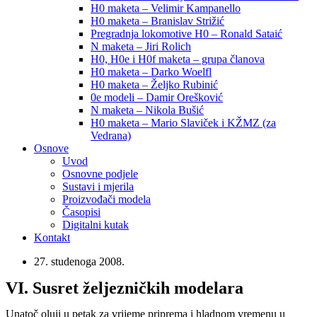
H0 maketa – Velimir Kampanello
H0 maketa – Branislav Strižić
Pregradnja lokomotive H0 – Ronald Sataić
N maketa – Jiri Rolich
H0, H0e i H0f maketa – grupa članova
H0 maketa – Darko Woelfl
H0 maketa – Željko Rubinić
0e modeli – Damir Orešković
N maketa – Nikola Bušić
H0 maketa – Mario Slaviček i KŽMZ (za
Vedrana)
Osnove
Uvod
Osnovne podjele
Sustavi i mjerila
Proizvođači modela
Časopisi
Digitalni kutak
Kontakt
27. studenoga 2008.
VI. Susret željezničkih modelara
Unatoč oluji u petak za vrijeme priprema i hladnom vremenu u