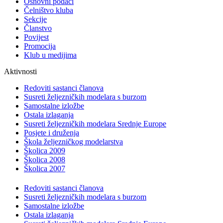
Osnovni podaci
Čelništvo kluba
Sekcije
Članstvo
Povijest
Promocija
Klub u medijima
Aktivnosti
Redoviti sastanci članova
Susreti željezničkih modelara s burzom
Samostalne izložbe
Ostala izlaganja
Susreti željezničkih modelara Srednje Europe
Posjete i druženja
Škola željezničkog modelarstva
Školica 2009
Školica 2008
Školica 2007
Redoviti sastanci članova
Susreti željezničkih modelara s burzom
Samostalne izložbe
Ostala izlaganja