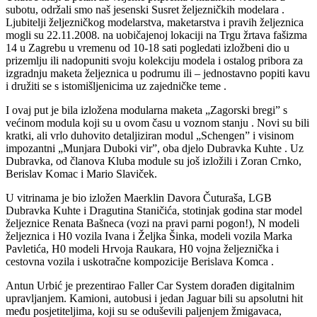
subotu, održali smo naš jesenski Susret željezničkih modelara .
Ljubitelji željezničkog modelarstva, maketarstva i pravih željeznica
mogli su 22.11.2008. na uobičajenoj lokaciji na Trgu žrtava fašizma
14 u Zagrebu u vremenu od 10-18 sati pogledati izložbeni dio u
prizemlju ili nadopuniti svoju kolekciju modela i ostalog pribora za
izgradnju maketa željeznica u podrumu ili – jednostavno popiti kavu
i družiti se s istomišljenicima uz zajedničke teme .
I ovaj put je bila izložena modularna maketa „Zagorski bregi” s
većinom modula koji su u ovom času u voznom stanju . Novi su bili
kratki, ali vrlo duhovito detaljiziran modul „Schengen” i visinom
impozantni „Munjara Duboki vir”, oba djelo Dubravka Kuhte . Uz
Dubravka, od članova Kluba module su još izložili i Zoran Crnko,
Berislav Komac i Mario Slaviček.
U vitrinama je bio izložen Maerklin Davora Čuturaša, LGB
Dubravka Kuhte i Dragutina Staničića, stotinjak godina star model
željeznice Renata Bašneca (vozi na pravi parni pogon!), N modeli
željeznica i H0 vozila Ivana i Željka Šinka, modeli vozila Marka
Pavletića, H0 modeli Hrvoja Raukara, H0 vojna željeznička i
cestovna vozila i uskotračne kompozicije Berislava Komca .
Antun Urbić je prezentirao Faller Car System dorađen digitalnim
upravljanjem. Kamioni, autobusi i jedan Jaguar bili su apsolutni hit
među posjetiteljima, koji su se oduševili paljenjem žmigavaca,