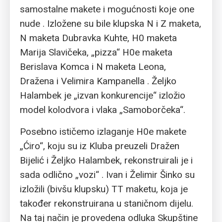
samostalne makete i mogućnosti koje one
nude . Izložene su bile klupska N i Z maketa,
N maketa Dubravka Kuhte, H0 maketa
Marija Slavičeka, „pizza“ H0e maketa
Berislava Komca i N maketa Leona,
Dražena i Velimira Kampanella . Željko
Halambek je „izvan konkurencije“ izložio
model kolodvora i vlaka „Samoborčeka“.
Posebno ističemo izlaganje H0e makete
„Ćiro“, koju su iz Kluba preuzeli Dražen
Bijelić i Željko Halambek, rekonstruirali je i
sada odlično „vozi“ . Ivan i Želimir Šinko su
izložili (bivšu klupsku) TT maketu, koja je
također rekonstruirana u staničnom dijelu.
Na taj način je provedena odluka Skupštine