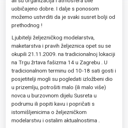
ali su organizacija i atmosfera bile
uobičajeno dobre. I dalje s ponosom
možemo ustvrditi da je svaki susret bolji od
prethodnog !
Ljubitelji željezničkog modelarstva,
maketarstva i pravih željeznica opet su se
okupili 21.11.2009. na tradicionalnoj lokaciji
na Trgu žrtava fašizma 14 u Zagrebu . U
tradicionalnom terminu od 10-18 sati gosti i
posjetitelji mogli su pogledati izložbeni dio
u prizemlju, potrošiti malo (ili malo više)
novca u burzovnom dijelu Susreta u
podrumu ili popiti kavu i popričati s
istomišljenicima o željezničkom
modelarstvu i ostalim aktualnostima .