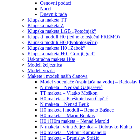
Osnovni podaci
Nacrt
Dnevnik rada
Klupska maketa TT
Klupska maketa Z
Klupska maketa LGB „Potočnjak”
Klupski moduli H0 (jednokolosječni FREMO)
Klupski moduli H0 (dvokolosječni)
Klupska maketa H0 „Zabok”
Klupska maketa H0 „Gornji grad”
Uskotračna maketa H0e
Modeli željeznica
Modeli vozila
Makete i modeli naših članova
Model vodenjače (uspinjača na vodu) – Radoslav 
N maketa – Nedžad Galijašević
TT maketa – Vlatko Moškon
H0 maketa – Krešimir Ivan Čipčić
N maketa – Nenad Beuk
H0 maketa i moduli – Renato Bašnec
H0 maketa – Marin Benkus
H0 i H0m maketa – Nenad Marold
N maketa i vrtna željeznica – Dubravko Kuhta
H0 maketa – Velimir Kampanello
H0 maketa – Branislav Strižić