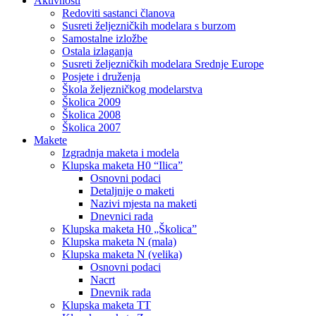
Aktivnosti
Redoviti sastanci članova
Susreti željezničkih modelara s burzom
Samostalne izložbe
Ostala izlaganja
Susreti željezničkih modelara Srednje Europe
Posjete i druženja
Škola željezničkog modelarstva
Školica 2009
Školica 2008
Školica 2007
Makete
Izgradnja maketa i modela
Klupska maketa H0 “Ilica”
Osnovni podaci
Detaljnije o maketi
Nazivi mjesta na maketi
Dnevnici rada
Klupska maketa H0 „Školica”
Klupska maketa N (mala)
Klupska maketa N (velika)
Osnovni podaci
Nacrt
Dnevnik rada
Klupska maketa TT