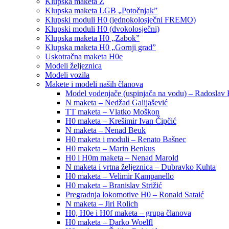
Klupska maketa Z
Klupska maketa LGB „Potočnjak”
Klupski moduli H0 (jednokolosječni FREMO)
Klupski moduli H0 (dvokolosječni)
Klupska maketa H0 „Zabok”
Klupska maketa H0 „Gornji grad”
Uskotračna maketa H0e
Modeli željeznica
Modeli vozila
Makete i modeli naših članova
Model vodenjače (uspinjača na vodu) – Radoslav 
N maketa – Nedžad Galijašević
TT maketa – Vlatko Moškon
H0 maketa – Krešimir Ivan Čipčić
N maketa – Nenad Beuk
H0 maketa i moduli – Renato Bašnec
H0 maketa – Marin Benkus
H0 i H0m maketa – Nenad Marold
N maketa i vrtna željeznica – Dubravko Kuhta
H0 maketa – Velimir Kampanello
H0 maketa – Branislav Strižić
Pregradnja lokomotive H0 – Ronald Sataić
N maketa – Jiri Rolich
H0, H0e i H0f maketa – grupa članova
H0 maketa – Darko Woelfl