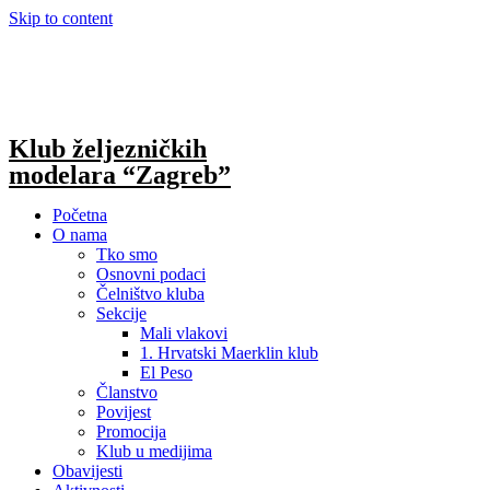
Skip to content
Klub željezničkih
modelara “Zagreb”
Početna
O nama
Tko smo
Osnovni podaci
Čelništvo kluba
Sekcije
Mali vlakovi
1. Hrvatski Maerklin klub
El Peso
Članstvo
Povijest
Promocija
Klub u medijima
Obavijesti