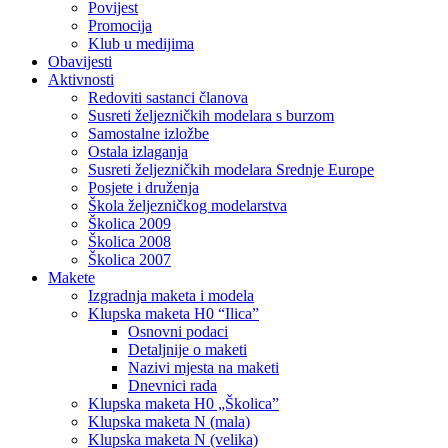
Povijest
Promocija
Klub u medijima
Obavijesti
Aktivnosti
Redoviti sastanci članova
Susreti željezničkih modelara s burzom
Samostalne izložbe
Ostala izlaganja
Susreti željezničkih modelara Srednje Europe
Posjete i druženja
Škola željezničkog modelarstva
Školica 2009
Školica 2008
Školica 2007
Makete
Izgradnja maketa i modela
Klupska maketa H0 “Ilica”
Osnovni podaci
Detaljnije o maketi
Nazivi mjesta na maketi
Dnevnici rada
Klupska maketa H0 „Školica”
Klupska maketa N (mala)
Klupska maketa N (velika)