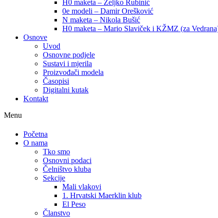
H0 maketa – Željko Rubinić
0e modeli – Damir Orešković
N maketa – Nikola Bušić
H0 maketa – Mario Slaviček i KŽMZ (za Vedrana
Osnove
Uvod
Osnovne podjele
Sustavi i mjerila
Proizvođači modela
Časopisi
Digitalni kutak
Kontakt
Menu
Početna
O nama
Tko smo
Osnovni podaci
Čelništvo kluba
Sekcije
Mali vlakovi
1. Hrvatski Maerklin klub
El Peso
Članstvo