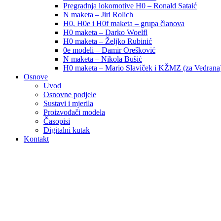
Pregradnja lokomotive H0 – Ronald Sataić
N maketa – Jiri Rolich
H0, H0e i H0f maketa – grupa članova
H0 maketa – Darko Woelfl
H0 maketa – Željko Rubinić
0e modeli – Damir Orešković
N maketa – Nikola Bušić
H0 maketa – Mario Slaviček i KŽMZ (za Vedrana
Osnove
Uvod
Osnovne podjele
Sustavi i mjerila
Proizvođači modela
Časopisi
Digitalni kutak
Kontakt