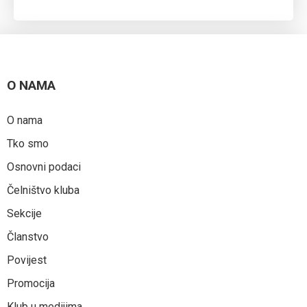
O NAMA
O nama
Tko smo
Osnovni podaci
Čelništvo kluba
Sekcije
Članstvo
Povijest
Promocija
Klub u medijima