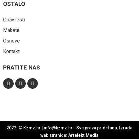
OSTALO
Obavijesti
Makete
Osnove
Kontakt
PRATITE NAS
2022. © Kzmz.hr | info@kzmz.hr - Sva prava pridržana. Izrada
web stranice:
Artelekt Media