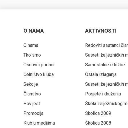
O NAMA
AKTIVNOSTI
O nama
Redoviti sastanci čla
Tko smo
Susreti željezničkih
Osnovni podaci
Samostalne izložbe
Čelništvo kluba
Ostala izlaganja
Sekcije
Susreti željezničkih
Članstvo
Posjete i druženja
Povijest
Škola željezničkog m
Promocija
Školica 2009
Klub u medijima
Školica 2008