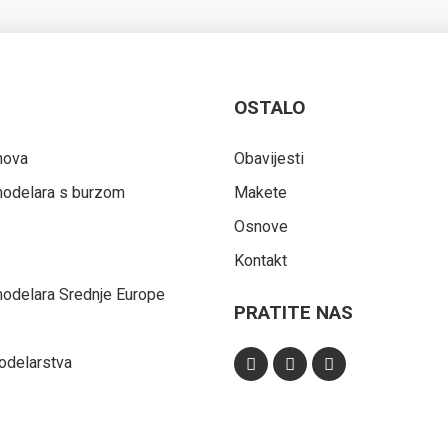
OSTALO
nova
Obavijesti
 modelara s burzom
Makete
Osnove
Kontakt
 modelara Srednje Europe
PRATITE NAS
odelarstva